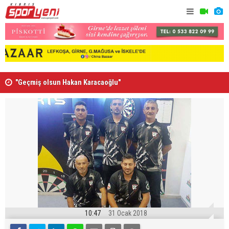
”
"Geçmiş olsun Hakan Karacaoğlu"
Lionel Mes
10:47
31 Ocak 2018