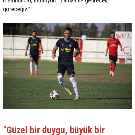
memnunum, mutluyum. Zaman ne getirecek
göreceğiz.”
“Güzel bir duygu, büyük bir