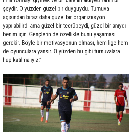
milli formayı giymek ve bir ülkenin aidiyeti farklı bir
şeydir. O yüzden güzel bir duyguydu. Turnuva
açısından biraz daha güzel bir organizasyon
yapılabilirdi ama güzel bir tecrübeydi, güzel bir anıydı
benim için. Gençlerin de özellikle bunu yaşaması
gerekir. Böyle bir motivasyonun olması, hem lige hem
de oyunculara yansır. O yüzden bu gibi turnuvalara
hep katılmalıyız.”