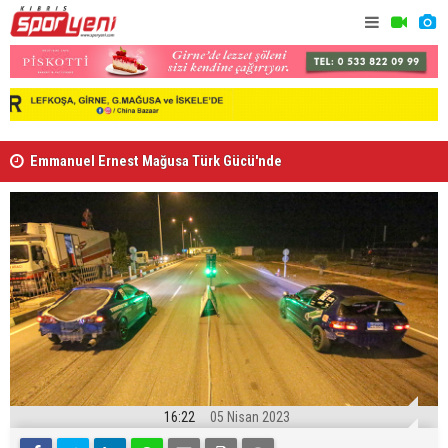
Emmanuel Ernest Mağusa Türk Gücü'nde
Nehir Deniz
16:22
05 Nisan 2023