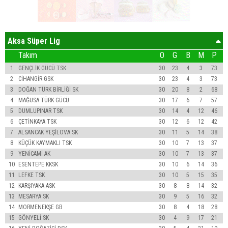
Aksa Süper Lig
Takım
O
G
B
M
P
1
GENÇLİK GÜCÜ TSK
30
23
4
3
73
2
CİHANGİR GSK
30
23
4
3
73
3
DOĞAN TÜRK BİRLİĞİ SK
30
20
8
2
68
4
MAĞUSA TÜRK GÜCÜ
30
17
6
7
57
5
DUMLUPINAR TSK
30
14
4
12
46
6
ÇETİNKAYA TSK
30
12
6
12
42
7
ALSANCAK YEŞİLOVA SK
30
11
5
14
38
8
KÜÇÜK KAYMAKLI TSK
30
10
7
13
37
9
YENİCAMİ AK
30
10
7
13
37
10
ESENTEPE KKSK
30
10
6
14
36
11
LEFKE TSK
30
10
5
15
35
12
KARŞIYAKA ASK
30
8
8
14
32
13
MESARYA SK
30
9
5
16
32
14
MORMENEKŞE GB
30
8
4
18
28
15
GÖNYELİ SK
30
4
9
17
21