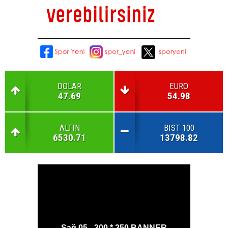
DOLAR
EURO
47.69
54.98
ALTIN
BIST 100
6530.71
13798.82
Sağ 05 - 300 * 250 BANNER