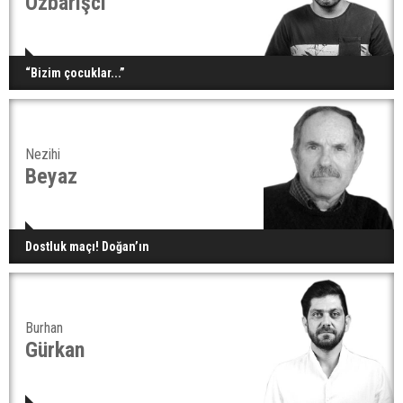
Özbarışcı
“Bizim çocuklar...”
Nezihi
Beyaz
Dostluk maçı! Doğan’ın
Burhan
Gürkan