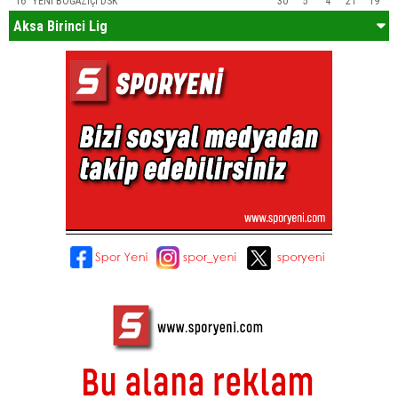
16
YENİ BOĞAZİÇİ DSK
30
5
4
21
19
Aksa Birinci Lig