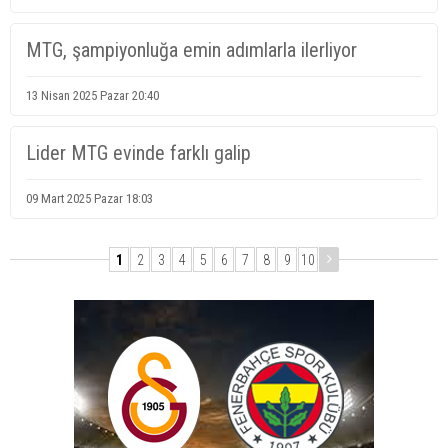
MTG, şampiyonluğa emin adımlarla ilerliyor
13 Nisan 2025 Pazar 20:40
Lider MTG evinde farklı galip
09 Mart 2025 Pazar 18:03
1
2
3
4
5
6
7
8
9
10