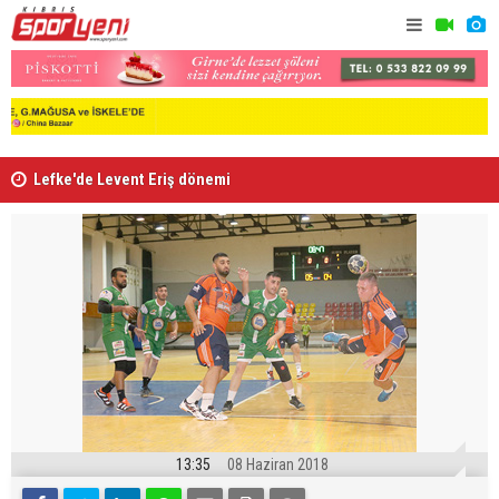
Lefke'de Levent Eriş dönemi
“Kıbrıs’ta
13:35
08 Haziran 2018