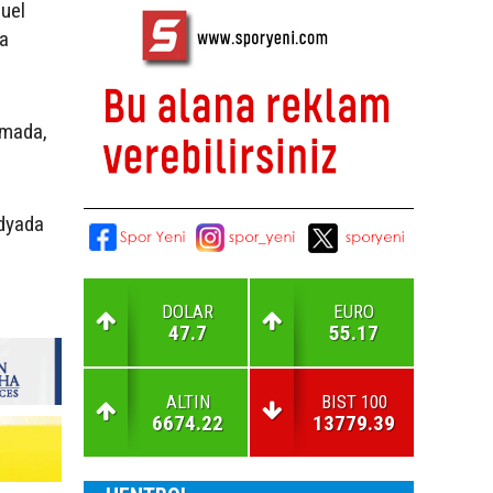
uel
ya
amada,
dyada
DOLAR
EURO
47.7
55.17
ALTIN
BIST 100
6674.22
13779.39