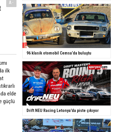
A-
t
96 klasik otomobil Cemsa’da buluştu
ımı
a ilk
at
tikrarlı
nda elde
ne güçlü
Drift NEU Racing Letonya'da piste çıkıyor