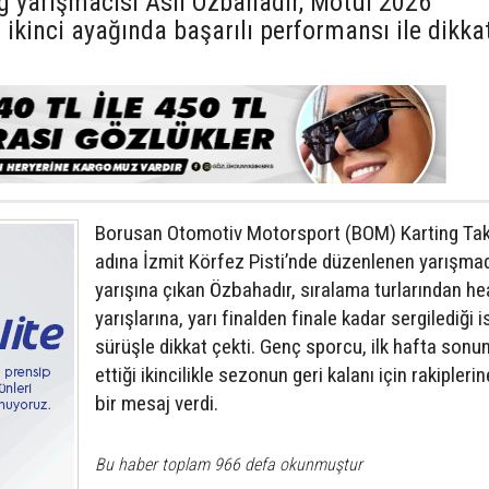
ng yarışmacısı Asil Özbahadır, Motul 2026
ikinci ayağında başarılı performansı ile dikka
Borusan Otomotiv Motorsport (BOM) Karting Tak
adına İzmit Körfez Pisti’nde düzenlenen yarışmad
yarışına çıkan Özbahadır, sıralama turlarından he
yarışlarına, yarı finalden finale kadar sergilediği is
sürüşle dikkat çekti. Genç sporcu, ilk hafta sonu
ettiği ikincilikle sezonun geri kalanı için rakipleri
bir mesaj verdi.
Bu haber toplam 966 defa okunmuştur