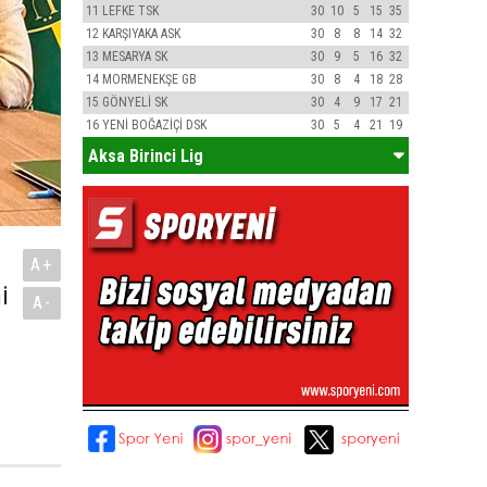
11
LEFKE TSK
30
10
5
15
35
12
KARŞIYAKA ASK
30
8
8
14
32
13
MESARYA SK
30
9
5
16
32
14
MORMENEKŞE GB
30
8
4
18
28
15
GÖNYELİ SK
30
4
9
17
21
16
YENİ BOĞAZİÇİ DSK
30
5
4
21
19
Aksa Birinci Lig
A+
i
A-