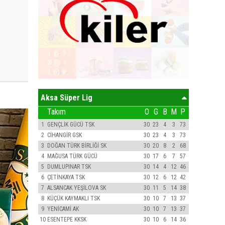
Aksa Süper Lig
Takım
O
G
B
M
P
1
GENÇLİK GÜCÜ TSK
30
23
4
3
73
2
CİHANGİR GSK
30
23
4
3
73
3
DOĞAN TÜRK BİRLİĞİ SK
30
20
8
2
68
4
MAĞUSA TÜRK GÜCÜ
30
17
6
7
57
5
DUMLUPINAR TSK
30
14
4
12
46
6
ÇETİNKAYA TSK
30
12
6
12
42
7
ALSANCAK YEŞİLOVA SK
30
11
5
14
38
8
KÜÇÜK KAYMAKLI TSK
30
10
7
13
37
9
YENİCAMİ AK
30
10
7
13
37
10
ESENTEPE KKSK
30
10
6
14
36