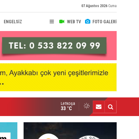
07 Ağustos 2026
Cuma
ENGELSİZ
WEB TV
FOTO GALERİ
Lefkoşa
fke'de Levent Eriş dönemi
33 °C