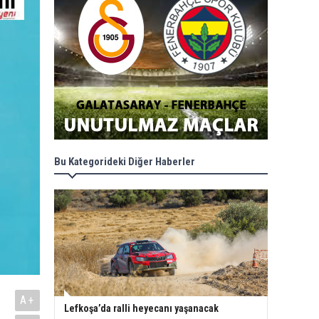
Bu Kategorideki Diğer Haberler
A+
Lefkoşa’da ralli heyecanı yaşanacak