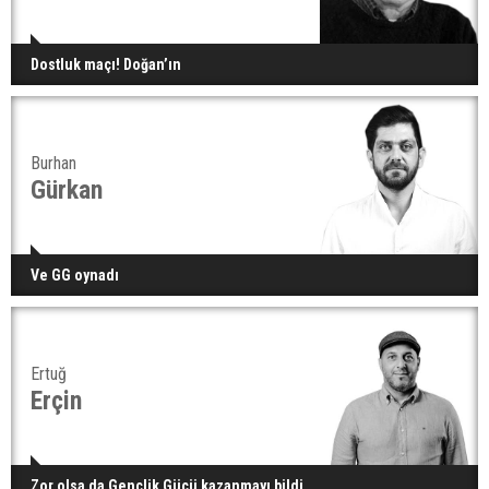
Dostluk maçı! Doğan’ın
Burhan
Gürkan
Ve GG oynadı
Ertuğ
Erçin
Zor olsa da Gençlik Gücü kazanmayı bildi