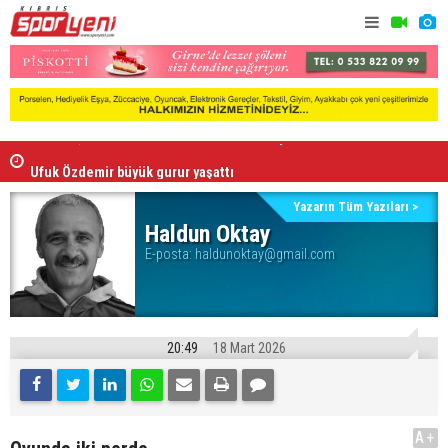
Ufuk Özdemir büyük gurur yaşattı
Doğukan Ula
Yazarın Tüm Yazıları >
Haldun Oktay
E-posta:
haldunoktay@gmail.com
20:49
18 Mart 2026
A+