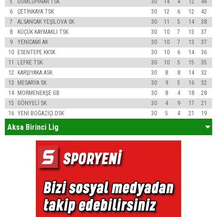
5
DUMLUPINAR TSK
30
14
4
12
46
6
ÇETİNKAYA TSK
30
12
6
12
42
7
ALSANCAK YEŞİLOVA SK
30
11
5
14
38
8
KÜÇÜK KAYMAKLI TSK
30
10
7
13
37
9
YENİCAMİ AK
30
10
7
13
37
10
ESENTEPE KKSK
30
10
6
14
36
11
LEFKE TSK
30
10
5
15
35
12
KARŞIYAKA ASK
30
8
8
14
32
13
MESARYA SK
30
9
5
16
32
14
MORMENEKŞE GB
30
8
4
18
28
15
GÖNYELİ SK
30
4
9
17
21
16
YENİ BOĞAZİÇİ DSK
30
5
4
21
19
Aksa Birinci Lig