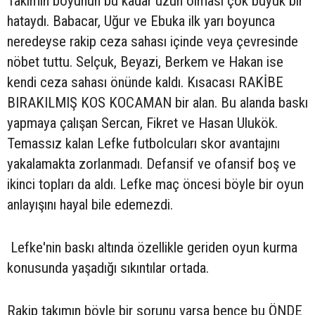
Takımın boyunun bu kadar uzun olması çok büyük bir
hataydı. Babacar, Uğur ve Ebuka ilk yarı boyunca
neredeyse rakip ceza sahası içinde veya çevresinde
nöbet tuttu. Selçuk, Beyazi, Berkem ve Hakan ise
kendi ceza sahası önünde kaldı. Kısacası RAKİBE
BIRAKILMIŞ KOS KOCAMAN bir alan. Bu alanda baskı
yapmaya çalışan Sercan, Fikret ve Hasan Ulukök.
Temassız kalan Lefke futbolcuları skor avantajını
yakalamakta zorlanmadı. Defansif ve ofansif boş ve
ikinci topları da aldı. Lefke maç öncesi böyle bir oyun
anlayışını hayal bile edemezdi.
Lefke'nin baskı altında özellikle geriden oyun kurma
konusunda yaşadığı sıkıntılar ortada.
Rakip takımın böyle bir sorunu varsa bence bu ÖNDE