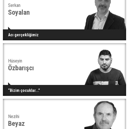
Serkan
Soyalan
Acı gerçekliğimiz
Hüseyin
Özbarışcı
“Bizim çocuklar...”
Nezihi
Beyaz