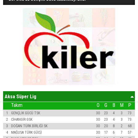
Aksa Süper Lig
Takım
O
G
B
M
P
1
GENÇLİK GÜCÜ TSK
30
23
4
3
73
2
CİHANGİR GSK
30
23
4
3
73
3
DOĞAN TÜRK BİRLİĞİ SK
30
20
8
2
68
4
MAĞUSA TÜRK GÜCÜ
30
17
6
7
57