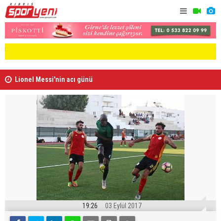
Lionel Messi'nin acı günü
Arsenal, B
19:26
03 Eylül 2017