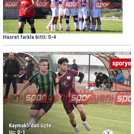
Hasret farkla bitti: 0-4
Kaymaklı’dan üçte
üç: 0-1