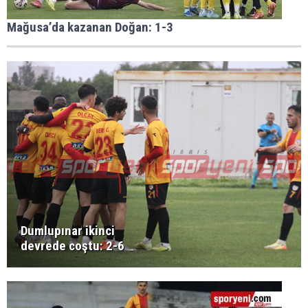
Mağusa’da kazanan Doğan: 1-3
Dumlupınar ikinci
devrede coştu: 2-6