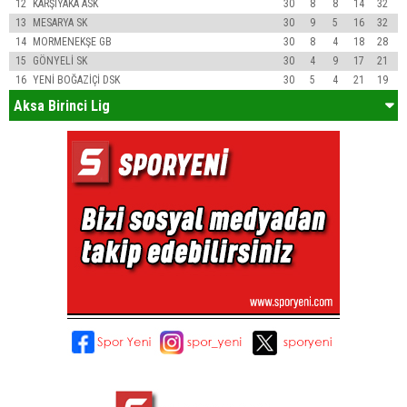
12
KARŞIYAKA ASK
30
8
8
14
32
13
MESARYA SK
30
9
5
16
32
14
MORMENEKŞE GB
30
8
4
18
28
15
GÖNYELİ SK
30
4
9
17
21
16
YENİ BOĞAZİÇİ DSK
30
5
4
21
19
Aksa Birinci Lig