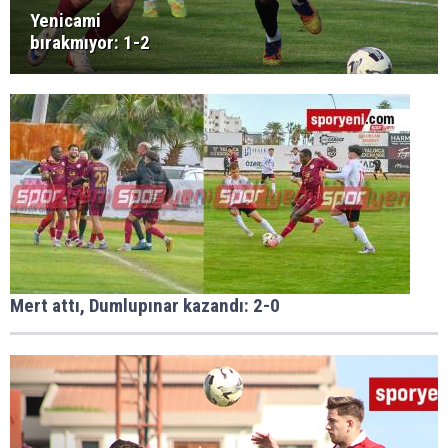
Yenicami
bırakmıyor: 1-2
Mert attı, Dumlupınar kazandı: 2-0