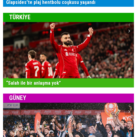
Glapsides'te plaj hentbolu coşkusu yaşandı
TÜRKİYE
“Salah ile bir anlaşma yok”
GÜNEY