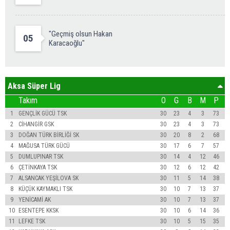
"Geçmiş olsun Hakan
05
Karacaoğlu"
Aksa Süper Lig
Takım
O
G
B
M
P
1
GENÇLİK GÜCÜ TSK
30
23
4
3
73
2
CİHANGİR GSK
30
23
4
3
73
3
DOĞAN TÜRK BİRLİĞİ SK
30
20
8
2
68
4
MAĞUSA TÜRK GÜCÜ
30
17
6
7
57
5
DUMLUPINAR TSK
30
14
4
12
46
6
ÇETİNKAYA TSK
30
12
6
12
42
7
ALSANCAK YEŞİLOVA SK
30
11
5
14
38
8
KÜÇÜK KAYMAKLI TSK
30
10
7
13
37
9
YENİCAMİ AK
30
10
7
13
37
10
ESENTEPE KKSK
30
10
6
14
36
11
LEFKE TSK
30
10
5
15
35