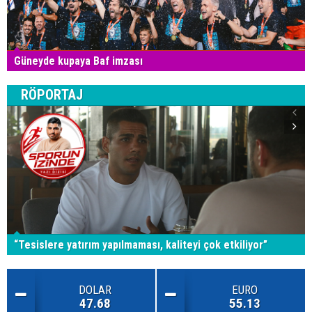
Güneyde kupaya Baf imzası
RÖPORTAJ
“Tesislere yatırım yapılmaması, kaliteyi çok etkiliyor”
DOLAR
EURO
47.68
55.13