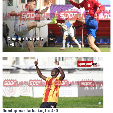
Cihangir tek golle:
1-0
Dumlupınar farka koştu: 4-0