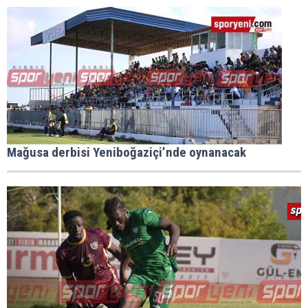
Mağusa derbisi Yeniboğaziçi’nde oynanacak