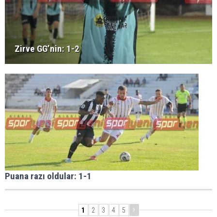
Zirve GG’nin: 1-2
Puana razı oldular: 1-1
1
2
3
4
5