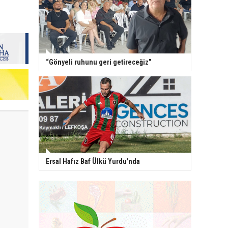
“Gönyeli ruhunu geri getireceğiz”
Ersal Hafız Baf Ülkü Yurdu'nda