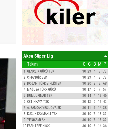
Aksa Süper Lig
Takım
O
G
B
M
P
1
GENÇLİK GÜCÜ TSK
30
23
4
3
73
2
CİHANGİR GSK
30
23
4
3
73
3
DOĞAN TÜRK BİRLİĞİ SK
30
20
8
2
68
4
MAĞUSA TÜRK GÜCÜ
30
17
6
7
57
5
DUMLUPINAR TSK
30
14
4
12
46
6
ÇETİNKAYA TSK
30
12
6
12
42
7
ALSANCAK YEŞİLOVA SK
30
11
5
14
38
8
KÜÇÜK KAYMAKLI TSK
30
10
7
13
37
9
YENİCAMİ AK
30
10
7
13
37
10
ESENTEPE KKSK
30
10
6
14
36