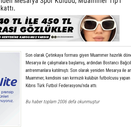
erinden Mesarya Spor Kulübü, Muammer Tip’i
kattı.
Son olarak Çetinkaya forması giyen Muammer hazırlık dö
Mesarya ile çalışmalara başlamış, ardından Bostancı Bağcıl 
antrenmanlara katılmıştı. Son olarak yeniden Mesarya ile a
Muammer, kendisini sarı kırmızılı kulübün futbolcusu yapan
Kıbrıs Türk Futbol Federasyonu’nda attı.
Bu haber toplam 2006 defa okunmuştur