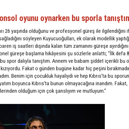
konsol oyunu oynarken bu sporla tanıştı
 26 yaşında olduğunu ve profesyonel güreş ile ilgilendiğini 
 sağladığını söyleyen Kuyucuoğulları, ek olarak modellik yaptığ
tibaren iş saatleri dışında kalan tüm zamanını güreşe ayırdığını
nel güreşe başlama hikâyesini şu sözlerle anlattı; “İlk defa 
u spor dalıyla tanıştım. Annem ve babam şiddet içerikli bu 
 kızıyordu. Fakat o günden bugüne kadar hiç peşini bırakmad
dım. Benim için çocukluk hayaliydi ve hep Kıbrıs’ta bu sporu
yatım boyunca Kıbrıs’ta bunun olmayacağına inandım. Fakat, 
lerinden olduğum için çok şanslıyım ve mutluyum.”