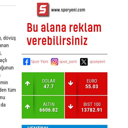
ı, dövüş
anan
,
açlı
duğunun
n
DOLAR
EURO
şimin
47.7
55.03
zden tüm
unu
ALTIN
BIST 100
 da
6606.82
13782.91