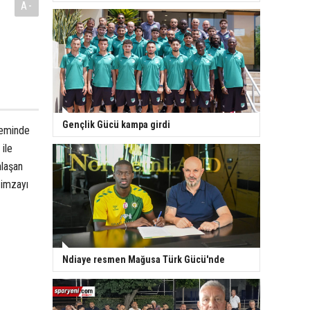
A-
Gençlik Gücü kampa girdi
neminde
ile
nlaşan
 imzayı
Ndiaye resmen Mağusa Türk Gücü'nde