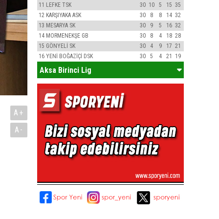
11
LEFKE TSK
30
10
5
15
35
12
KARŞIYAKA ASK
30
8
8
14
32
13
MESARYA SK
30
9
5
16
32
14
MORMENEKŞE GB
30
8
4
18
28
15
GÖNYELİ SK
30
4
9
17
21
16
YENİ BOĞAZİÇİ DSK
30
5
4
21
19
Aksa Birinci Lig
A+
A-