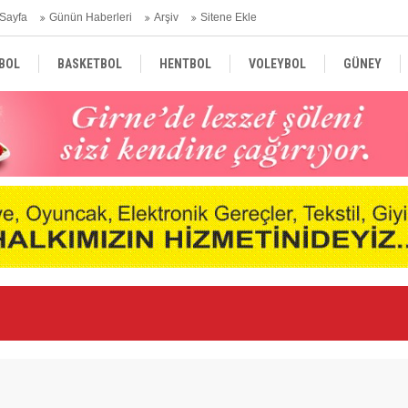
Sayfa
Günün Haberleri
Arşiv
Sitene Ekle
BOL
BASKETBOL
HENTBOL
VOLEYBOL
GÜNEY
TÜRKİYE
AVRUPA
DÜNYA
Ka