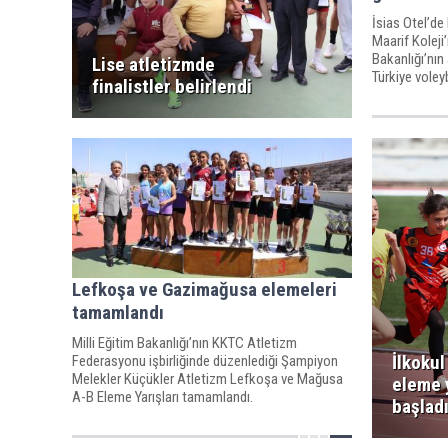
İsias Otel’d
Maarif Koleji’
Bakanlığı’nın
Lise atletizmde
Türkiye voleyb
finalistler belirlendi
Bakanlar Kur
karşılandı
Lefkoşa ve Gazimağusa elemeleri
tamamlandı
Milli Eğitim Bakanlığı’nın KKTC Atletizm
İlkokul
Federasyonu işbirliğinde düzenlediği Şampiyon
Melekler Küçükler Atletizm Lefkoşa ve Mağusa
eleme y
A-B Eleme Yarışları tamamlandı.
başlad