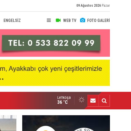
09 Ağustos 2026
Pazar
ENGELSİZ
WEB TV
FOTO GALERİ
Lefkoşa
onel Messi'nin acı günü
36 °C