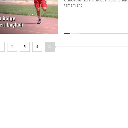
tamamlandı
 bölge
eri başladı
1
2
3
4