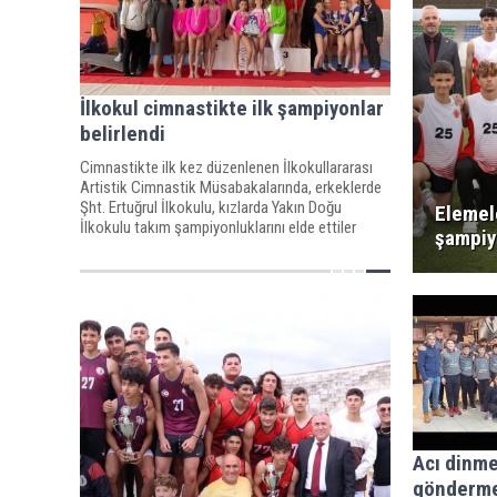
İlkokul cimnastikte ilk şampiyonlar
belirlendi
Cimnastikte ilk kez düzenlenen İlkokullararası
Artistik Cimnastik Müsabakalarında, erkeklerde
Şht. Ertuğrul İlkokulu, kızlarda Yakın Doğu
Elemel
İlkokulu takım şampiyonluklarını elde ettiler
şampiy
Acı dinm
gönderme 