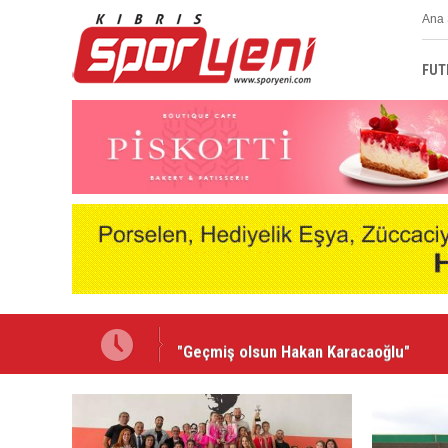
Ana 
FUT
"Geçmiş olsun Hakan Karacaoğlu"