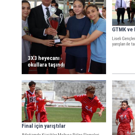
GTMK ve 
Liseli Gençle
yarışları ile
3X3 heyecanı
okullara taşındı
Final için yarıştılar
Atletizmde Küçükler Mağusa Bölge Elemeleri