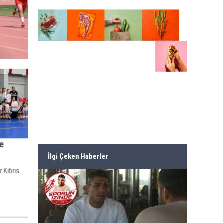
e
İlgi Çeken Haberler
 Kıbrıs