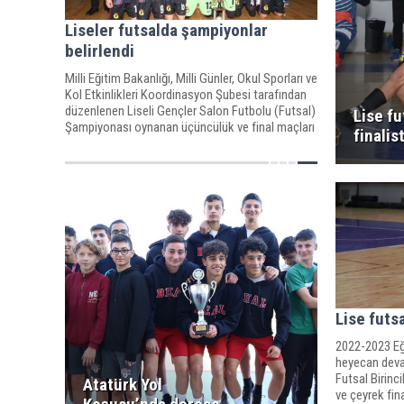
Liseler futsalda şampiyonlar
belirlendi
Milli Eğitim Bakanlığı, Milli Günler, Okul Sporları ve
Kol Etkinlikleri Koordinasyon Şubesi tarafından
düzenlenen Liseli Gençler Salon Futbolu (Futsal)
Lise fu
Şampiyonası oynanan üçüncülük ve final maçları
finalis
ile tamamlandı.
Lise futs
2022-2023 Eği
heyecan deva
Futsal Birinc
Atatürk Yol
ve çeyrek fina