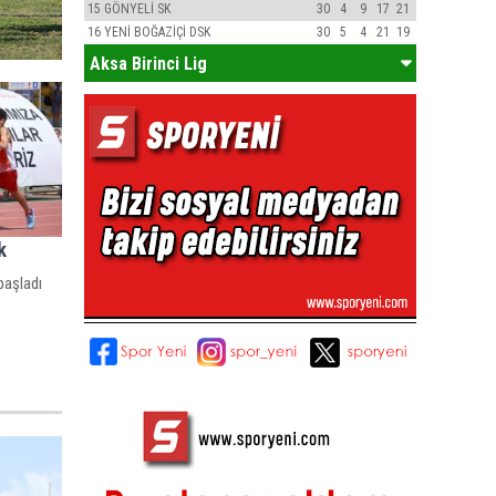
15
GÖNYELİ SK
30
4
9
17
21
16
YENİ BOĞAZİÇİ DSK
30
5
4
21
19
Aksa Birinci Lig
k
başladı