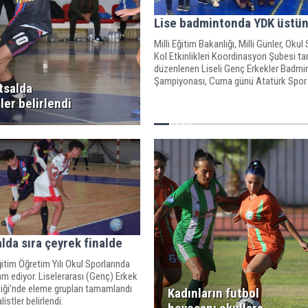
Lise badmintonda YDK üstü
Milli Eğitim Bakanlığı, Milli Günler, Okul 
Kol Etkinlikleri Koordinasyon Şubesi ta
düzenlenen Liseli Genç Erkekler Badmi
Şampiyonası, Cuma günü Atatürk Spor
tsalda
Salonu’nda gerçekleştirildi.
S
tler belirlendi
alda sıra çeyrek finalde
tim Öğretim Yılı Okul Sporlarında
m ediyor. Liselerarası (Genç) Erkek
iliği’nde eleme grupları tamamlandı
Kadınların futbol
listler belirlendi.