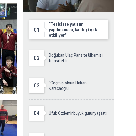
“Tesislere yatırım
01
yapılmaması, kaliteyi çok
etkiliyor”
Doğukan Ulaç Paris'te ülkemizi
02
temsil etti
"Geçmiş olsun Hakan
03
Karacaoğlu"
04
Ufuk Özdemir büyük gurur yaşattı