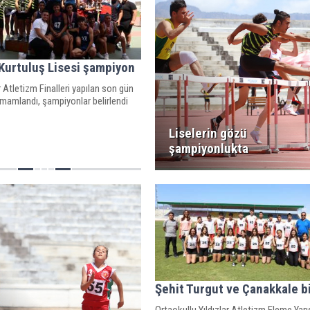
Kurtuluş Lisesi şampiyon
r Atletizm Finalleri yapılan son gün
 tamamlandı, şampiyonlar belirlendi
Liselerin gözü
şampiyonlukta
Şehit Turgut ve Çanakkale bi
Ortaokullu Yıldızlar Atletizm Eleme Yarış