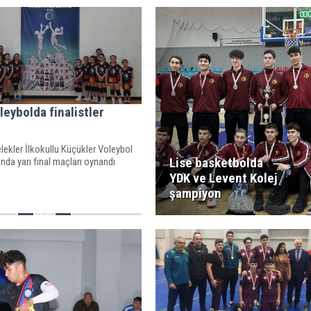
leybolda finalistler
i
ekler İlkokullu Küçükler Voleybol
Lise basketbolda
da yarı final maçları oynandı
YDK ve Levent Kolej
şampiyon