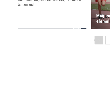
tamamlandı
Mağusa
elemel