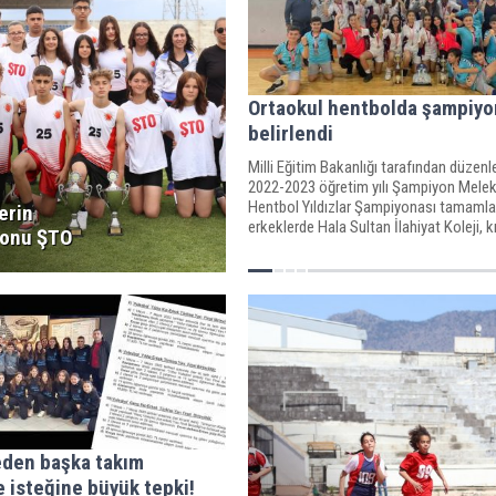
Ortaokul hentbolda şampiyo
belirlendi
Milli Eğitim Bakanlığı tarafından düzen
2022-2023 öğretim yılı Şampiyon Melek
Hentbol Yıldızlar Şampiyonası tamamla
erin
erkeklerde Hala Sultan İlahiyat Koleji, k
onu ŞTO
Oğuz Veli Ortaokulu şampiyon oldu.
eden başka takım
isteğine büyük tepki!