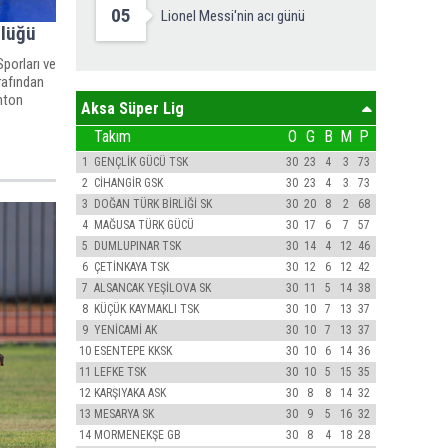
05
Lionel Messi'nin acı günü
nlüğü
Sporları ve
rafından
nton
Aksa Süper Lig
Takım
O
G
B
M
P
1
GENÇLİK GÜCÜ TSK
30
23
4
3
73
2
CİHANGİR GSK
30
23
4
3
73
3
DOĞAN TÜRK BİRLİĞİ SK
30
20
8
2
68
4
MAĞUSA TÜRK GÜCÜ
30
17
6
7
57
5
DUMLUPINAR TSK
30
14
4
12
46
6
ÇETİNKAYA TSK
30
12
6
12
42
7
ALSANCAK YEŞİLOVA SK
30
11
5
14
38
8
KÜÇÜK KAYMAKLI TSK
30
10
7
13
37
9
YENİCAMİ AK
30
10
7
13
37
10
ESENTEPE KKSK
30
10
6
14
36
11
LEFKE TSK
30
10
5
15
35
12
KARŞIYAKA ASK
30
8
8
14
32
13
MESARYA SK
30
9
5
16
32
14
MORMENEKŞE GB
30
8
4
18
28