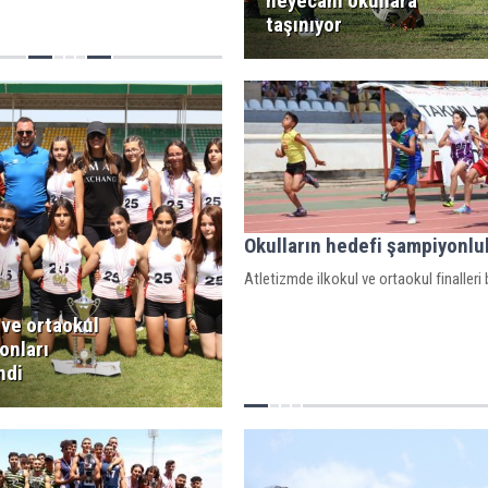
heyecanı okullara
taşınıyor
Okulların hedefi şampiyonlu
Atletizmde ilkokul ve ortaokul finalleri 
 ve ortaokul
onları
ndi