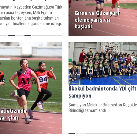
e hayatını kaybeden Gazimağusa Türk
Girne ve Güzelyurt
nin acısı tazeyken, Milli Eğitim
 açılan kontenjana başka takımları
eleme yarışları
ol yarı finallerine gönderilme isteği,
başladı
ulu’nun ödeme kararı büyük tepkiyle
İlkokul badmintonda YDİ çift
şampiyon
Şampiyon Melekler Badminton Küçükler
 atletizmde
Birinciliği tamamlandı
arışları
ı