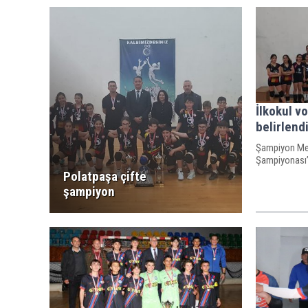
İlkokul vo
belirlend
Şampiyon Mel
Şampiyonası’n
Polatpaşa çifte
şampiyon