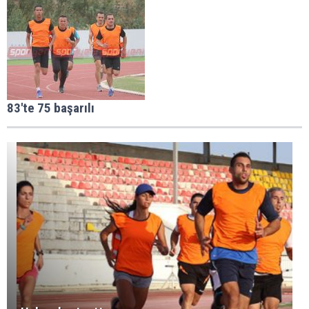
83'te 75 başarılı