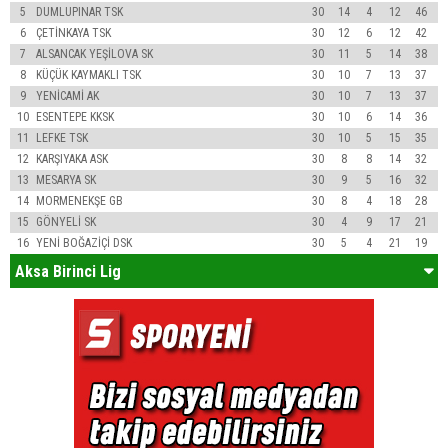
5
DUMLUPINAR TSK
30
14
4
12
46
6
ÇETİNKAYA TSK
30
12
6
12
42
7
ALSANCAK YEŞİLOVA SK
30
11
5
14
38
8
KÜÇÜK KAYMAKLI TSK
30
10
7
13
37
9
YENİCAMİ AK
30
10
7
13
37
10
ESENTEPE KKSK
30
10
6
14
36
11
LEFKE TSK
30
10
5
15
35
12
KARŞIYAKA ASK
30
8
8
14
32
13
MESARYA SK
30
9
5
16
32
14
MORMENEKŞE GB
30
8
4
18
28
15
GÖNYELİ SK
30
4
9
17
21
16
YENİ BOĞAZİÇİ DSK
30
5
4
21
19
Aksa Birinci Lig