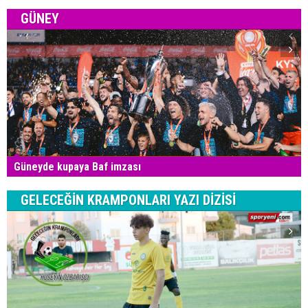
GÜNEY
Güneyde kupaya Baf imzası
GELECEĞİN KRAMPONLARI YAZI DİZİSİ