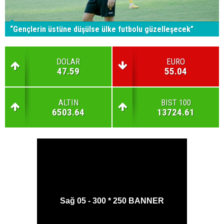
“Gençlerin üstüne düşülse ülke futbolu güzelleşecek”
DOLAR
EURO
47.59
55.04
ALTIN
BIST 100
6503.64
13724.61
Sağ 05 - 300 * 250 BANNER