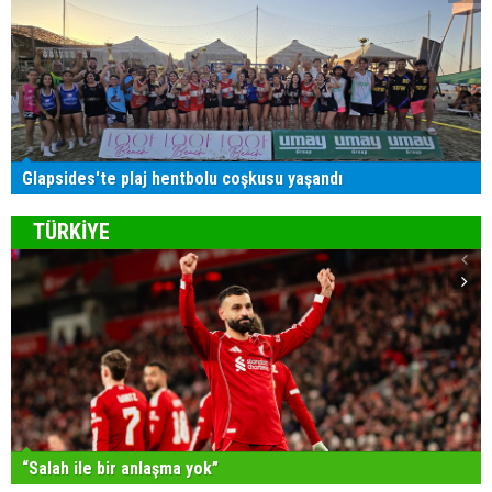
Glapsides'te plaj hentbolu coşkusu yaşandı
TÜRKİYE
“Salah ile bir anlaşma yok”