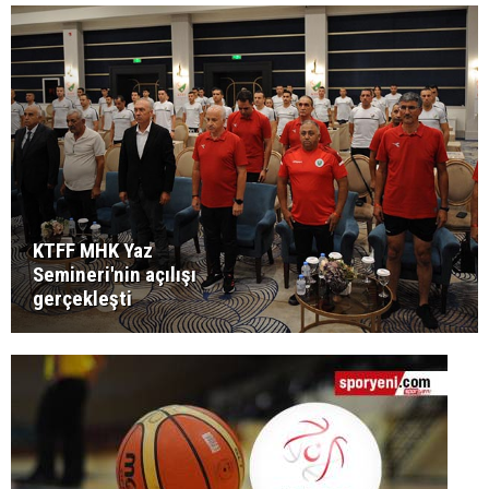
KTFF MHK Yaz
Semineri'nin açılışı
gerçekleşti