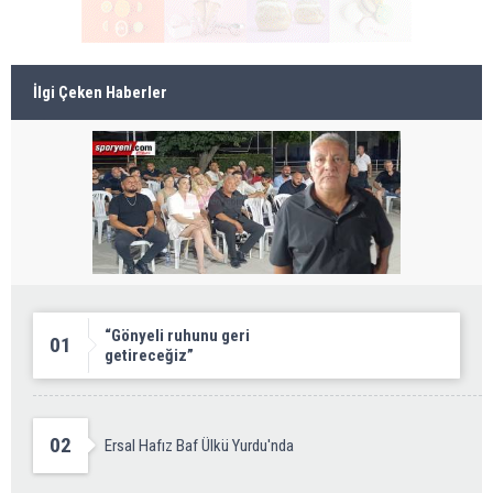
İlgi Çeken Haberler
“Gönyeli ruhunu geri
01
getireceğiz”
02
Ersal Hafız Baf Ülkü Yurdu'nda