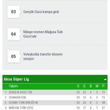
03
Gençlik Gücü kampa girdi
Ndiaye resmen Mağusa Türk
04
Gücü'nde
Voleybolda transfer dönemi
05
sürüyor
Aksa Süper Lig
Takım
O
G
B
M
P
1
GENÇLİK GÜCÜ TSK
30
23
4
3
73
2
CİHANGİR GSK
30
23
4
3
73
3
DOĞAN TÜRK BİRLİĞİ SK
30
20
8
2
68
4
MAĞUSA TÜRK GÜCÜ
30
17
6
7
57