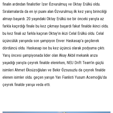
finalin ardından finalistler İzer Özvurulmuş ve Oktay Erülkü oldu.
Sıralamalarda da en iyi puanı alan Özvurulmuş ilk kez yarış birinciliği
almayı başardı. 20 yaşındaki Oktay Erülkü ise bir önceki yarışta az
farkla kaçırdığı finale bu kez çıkmayı başardı fakat finalde ikinci oldu.
bu kez finali az farkla kaçıran Oktay’ın ikizi Celal Erülkü oldu. Celal
üçüncülük yarışında son şampiyon Enver Haskasap’a geçilerek
dördüncü oldu. Haskasap ise bu kez üçüncü olarak podyuma çıktı.
Yarış öncesi şampiyonada lider olan Akay Akbil mekanik arıza
yaşadığı yarışta çeyrek finalde elenirken, NEU Drift Team’in güçlü
isimleri Ahmet Öksüzoğluları ve Bekir Özsusuzlu da çeyrek finalde
elenen isimler oldu. geçen yarışın Yarı Fianlisti Yusum Acemoğlu’da
çeyrek finalde yarışa veda etti.