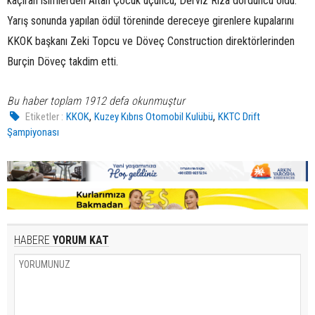
kaçıran isimlerden Altan Çocuk üçüncü, Derviz Rıza dördüncü oldu.
Yarış sonunda yapılan ödül töreninde dereceye girenlere kupalarını
KKOK başkanı Zeki Topcu ve Döveç Construction direktörlerinden
Burçin Döveç takdim etti.
Bu haber toplam 1912 defa okunmuştur
,
,
Etiketler :
KKOK
Kuzey Kıbrıs Otomobil Kulübü
KKTC Drift
Şampiyonası
HABERE
YORUM KAT