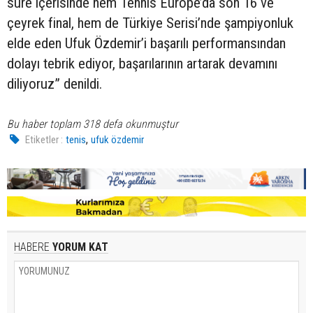
süre içerisinde hem Tennis Europe’da son 16 ve
çeyrek final, hem de Türkiye Serisi’nde şampiyonluk
elde eden Ufuk Özdemir’i başarılı performansından
dolayı tebrik ediyor, başarılarının artarak devamını
diliyoruz” denildi.
Bu haber toplam 318 defa okunmuştur
,
Etiketler :
tenis
ufuk özdemir
HABERE
YORUM KAT