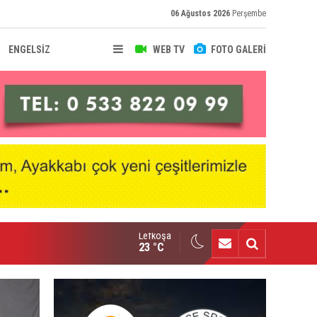
06 Ağustos 2026
Perşembe
ENGELSİZ
WEB TV
FOTO GALERİ
Lefkoşa
ymaklı heyetinden Harmancı’ya ziyaret
23 °C