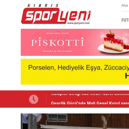
Ana 
FUT
Gençlik Gücü’nde Mali Genel Kurul yapı