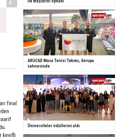
ilk maçlarını oynadı
A-
ARUCAD Masa Tenisi Takımı, Avrupa
sahnesinde
rı final
eden
aarif
Üniversiteler ödüllerini aldı
du.
keyifli