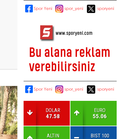
DOLAR
EURO
47.58
55.06
ALTIN
BIST 100