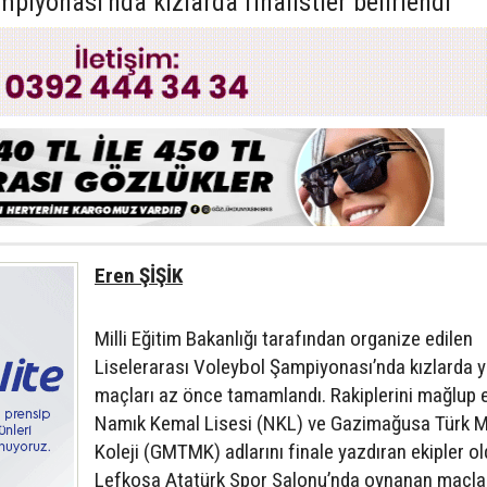
piyonası'nda kızlarda finalistler belirlendi
Eren ŞİŞİK
Milli Eğitim Bakanlığı tarafından organize edilen
Liselerarası Voleybol Şampiyonası’nda kızlarda ya
maçları az önce tamamlandı. Rakiplerini mağlup 
Namık Kemal Lisesi (NKL) ve Gazimağusa Türk M
Koleji (GMTMK) adlarını finale yazdıran ekipler ol
Lefkoşa Atatürk Spor Salonu’nda oynanan maçlar 