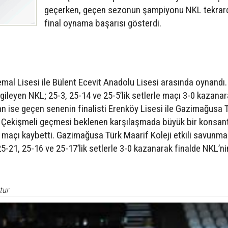
geçerken, geçen sezonun şampiyonu NKL tekrar
final oynama başarısı gösterdi.
mal Lisesi ile Bülent Ecevit Anadolu Lisesi arasında oynandı.
ileyen NKL; 25-3, 25-14 ve 25-5’lik setlerle maçı 3-0 kazanar
an ise geçen senenin finalisti Erenköy Lisesi ile Gazimağusa 
di. Çekişmeli geçmesi beklenen karşılaşmada büyük bir konsa
i maçı kaybetti. Gazimağusa Türk Maarif Koleji etkili savunma
5-21, 25-16 ve 25-17’lik setlerle 3-0 kazanarak finalde NKL’ni
tur