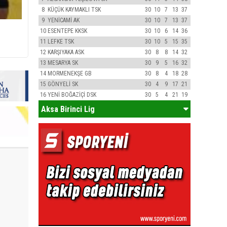
8
KÜÇÜK KAYMAKLI TSK
30
10
7
13
37
9
YENİCAMİ AK
30
10
7
13
37
10
ESENTEPE KKSK
30
10
6
14
36
11
LEFKE TSK
30
10
5
15
35
12
KARŞIYAKA ASK
30
8
8
14
32
13
MESARYA SK
30
9
5
16
32
14
MORMENEKŞE GB
30
8
4
18
28
15
GÖNYELİ SK
30
4
9
17
21
16
YENİ BOĞAZİÇİ DSK
30
5
4
21
19
Aksa Birinci Lig