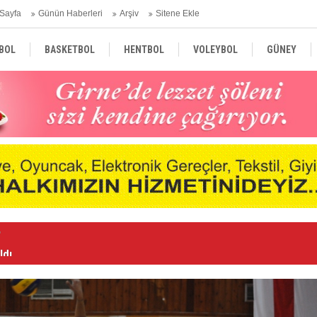
Sayfa
Günün Haberleri
Arşiv
Sitene Ekle
BOL
BASKETBOL
HENTBOL
VOLEYBOL
GÜNEY
TÜRKİYE
AVRUPA
DÜNYA
ldı
Ka