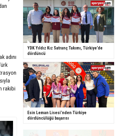
dan
YDK Yıldız Kız Satranç Takımı, Türkiye’de
dördüncü
ak adını
Türk
ntrasyon
sıyla
n rakibi
Esin Leman Lisesi’nden Türkiye
dördüncülüğü başarısı