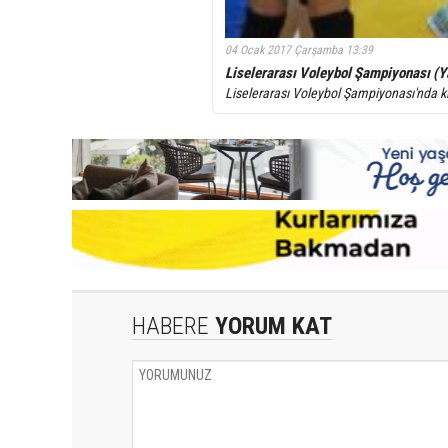
04 Ocak 2017 Çarşamba 13:39
Liselerarası Voleybol Şampiyonası (Ya
Liselerarası Voleybol Şampiyonası'nda kı
HABERE
YORUM KAT