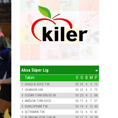
Aksa Süper Lig
Takım
O
G
B
M
P
1
GENÇLİK GÜCÜ TSK
30
23
4
3
73
2
CİHANGİR GSK
30
23
4
3
73
3
DOĞAN TÜRK BİRLİĞİ SK
30
20
8
2
68
4
MAĞUSA TÜRK GÜCÜ
30
17
6
7
57
5
DUMLUPINAR TSK
30
14
4
12
46
6
ÇETİNKAYA TSK
30
12
6
12
42
7
ALSANCAK YEŞİLOVA SK
30
11
5
14
38