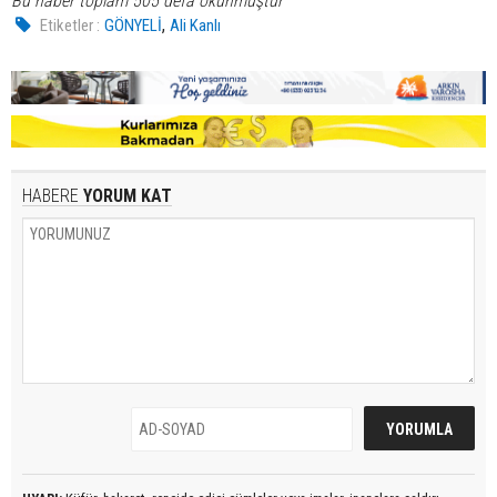
Bu haber toplam 505 defa okunmuştur
,
Etiketler :
GÖNYELİ
Ali Kanlı
HABERE
YORUM KAT