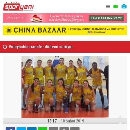
Voleybolda transfer dönemi sürüyor
Gençlik Gü
18:17
10 Şubat 2019