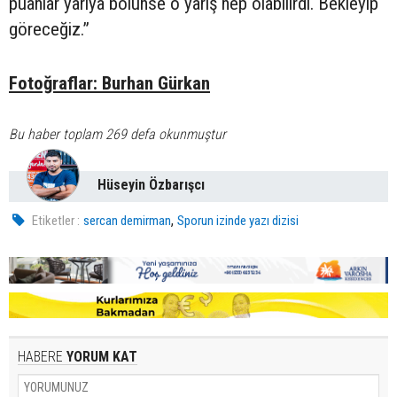
puanlar yarıya bölünse o yarış hep olabilirdi. Bekleyip
göreceğiz.”
Fotoğraflar: Burhan Gürkan
Bu haber toplam 269 defa okunmuştur
Hüseyin Özbarışcı
,
Etiketler :
sercan demirman
Sporun izinde yazı dizisi
HABERE
YORUM KAT