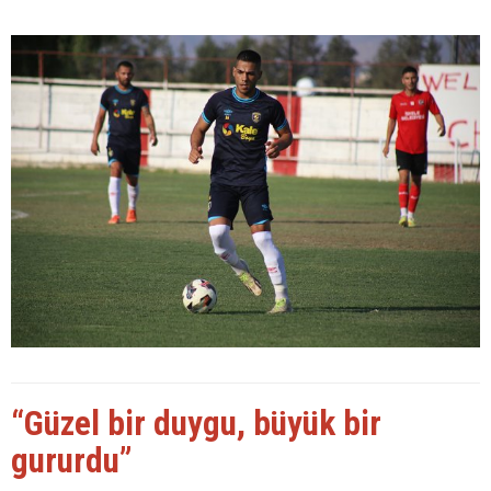
“Güzel bir duygu, büyük bir
gururdu”