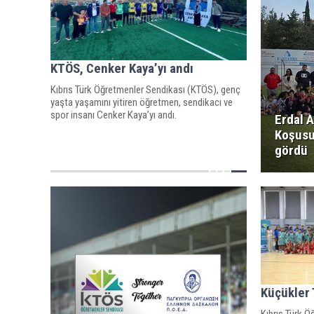
KTÖS, Cenker Kaya’yı andı
Kıbrıs Türk Öğretmenler Sendikası (KTÖS), genç
yaşta yaşamını yitiren öğretmen, sendikacı ve
spor insanı Cenker Kaya’yı andı.
Erdal A
Koşusu
gördü
Küçükler 
Kıbrıs Türk 