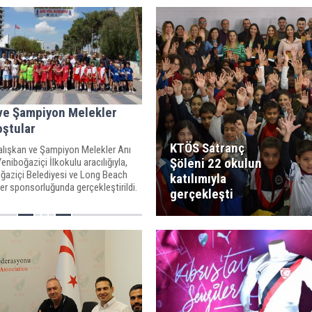
ve Şampiyon Melekler
oştular
KTÖS Satranç
lışkan ve Şampiyon Melekler Anı
Şöleni 22 okulun
eniboğaziçi İlkokulu aracılığıyla,
ğaziçi Belediyesi ve Long Beach
katılımıyla
r sponsorluğunda gerçekleştirildi.
gerçekleşti