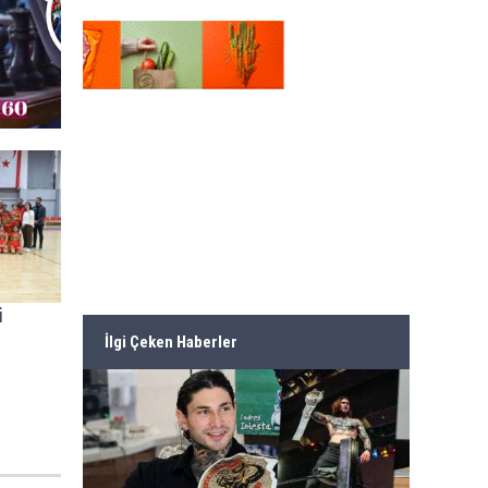
i
İlgi Çeken Haberler