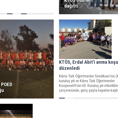
KTÖS ödülleri
dağıttı
KTÖS, Erdal Abit'i anma koş
düzenledi
Kıbrıs Türk Öğretmenler Sendikası’nın 
kuruluş yılı ve Kıbrıs Türk Öğretmenler
 POED
Kooperatifi’nin 60. Kuruluş yılı etkinlikle
ğu
çerçevesinde, genç yaşta hayatını kay
öğretmen Erdal Abit anısına yol koşusu
düzenlendi.