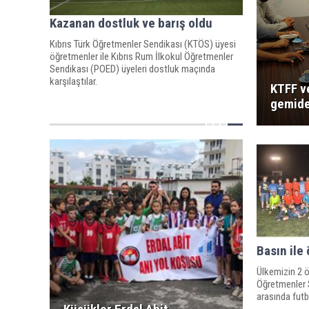
Kazanan dostluk ve barış oldu
Kıbrıs Türk Öğretmenler Sendikası (KTÖS) üyesi
öğretmenler ile Kıbrıs Rum İlkokul Öğretmenler
Sendikası (POED) üyeleri dostluk maçında
karşılaştılar.
KTFF v
gemide
Basın ile
Ülkemizin 2 ö
Öğretmenler 
arasında futb