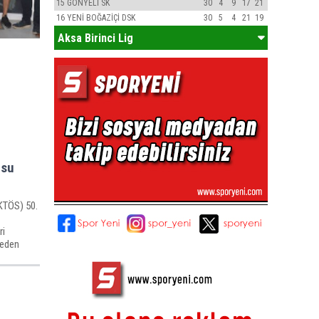
15
GÖNYELİ SK
30
4
9
17
21
16
YENİ BOĞAZİÇİ DSK
30
5
4
21
19
Aksa Birinci Lig
usu
(KTÖS) 50.
ri
beden