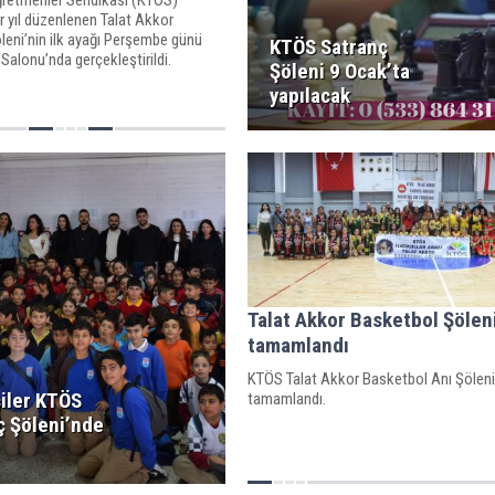
r yıl düzenlenen Talat Akkor
leni’nin ilk ayağı Perşembe günü
KTÖS Satranç
Salonu’nda gerçekleştirildi.
Şöleni 9 Ocak’ta
yapılacak
Talat Akkor Basketbol Şölen
tamamlandı
KTÖS Talat Akkor Basketbol Anı Şöleni
iler KTÖS
tamamlandı.
ç Şöleni’nde