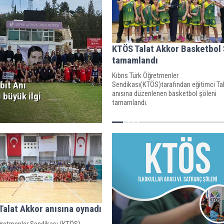
KTÖS Talat Akkor Basketbol 
tamamlandı
Kıbrıs Türk Öğretmenler
bit Anı
Sendikası(KTÖS)tarafından eğitimci Ta
anısına düzenlenen basketbol şöleni
 büyük ilgi
tamamlandı.
Talat Akkor anısına oynadı
Öğretmenler Sendikası (KTÖS)