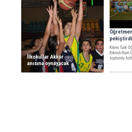
Öğretmenl
pekiştird
Kıbrıs Türk 
Kıbrıslı Rum 
İlkokullar Akkor
toplumlu futb
anısına oynayacak