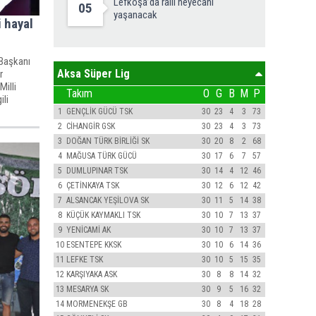
Lefkoşa’da ralli heyecanı
05
yaşanacak
 hayal
 Başkanı
Aksa Süper Lig
r
illi
Takım
O
G
B
M
P
ili
1
GENÇLİK GÜCÜ TSK
30
23
4
3
73
2
CİHANGİR GSK
30
23
4
3
73
3
DOĞAN TÜRK BİRLİĞİ SK
30
20
8
2
68
4
MAĞUSA TÜRK GÜCÜ
30
17
6
7
57
5
DUMLUPINAR TSK
30
14
4
12
46
6
ÇETİNKAYA TSK
30
12
6
12
42
7
ALSANCAK YEŞİLOVA SK
30
11
5
14
38
8
KÜÇÜK KAYMAKLI TSK
30
10
7
13
37
9
YENİCAMİ AK
30
10
7
13
37
10
ESENTEPE KKSK
30
10
6
14
36
11
LEFKE TSK
30
10
5
15
35
12
KARŞIYAKA ASK
30
8
8
14
32
13
MESARYA SK
30
9
5
16
32
14
MORMENEKŞE GB
30
8
4
18
28