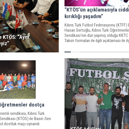
“KTÖS’ün açıklamasıyla ciddi
kırıklığı yaşadım”
Kıbrıs Türk Futbol Federasyonu (KTFF)
Hasan Sertoğlu, Kıbrıs Türk Öğretmenle
Sendikası'nın dün yapmış olduğu KKTC M
e KTÖS: “Aynı
S
Takım formaları ile ilgili açıklaması ile ilg
yiz”
düşüncelerini aktardı.
 öğretmenler dostça
nemli sendikası, Kıbrıs Türk
Sendikası (KTÖS) ile Basın-Sen
ol dostluk maçı oynandı.