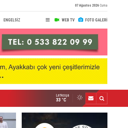
07 Ağustos 2026
Cuma
ENGELSİZ
WEB TV
FOTO GALERİ
Lefkoşa
fke'de Levent Eriş dönemi
33 °C