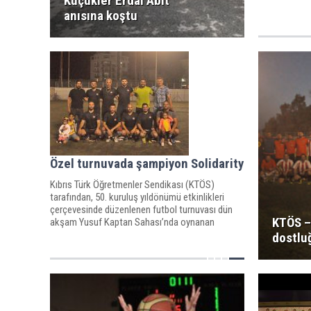
Küçükler Erdal Abit
anısına koştu
Özel turnuvada şampiyon Solidarity
Kıbrıs Türk Öğretmenler Sendikası (KTÖS)
tarafından, 50. kuruluş yıldönümü etkinlikleri
çerçevesinde düzenlenen futbol turnuvası dün
KTÖS –
akşam Yusuf Kaptan Sahası’nda oynanan
maçlarla tamamlandı.
dostlu