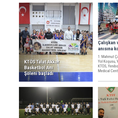
Çalışkan 
anısına k
1. Mahmut Ça
KTÖS Talat Akkor
Yol Koşusu, Y
KTÖS, Yenibo
Basketbol Anı
Medical Cente
Şöleni başladı