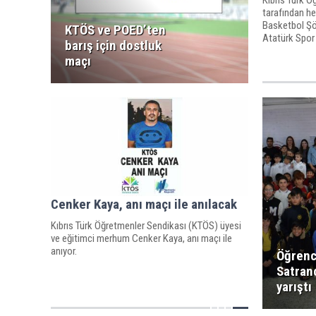
tarafından he
Basketbol Şö
KTÖS ve POED’ten
Atatürk Spor 
barış için dostluk
maçı
Cenker Kaya, anı maçı ile anılacak
Kıbrıs Türk Öğretmenler Sendikası (KTÖS) üyesi
ve eğitimci merhum Cenker Kaya, anı maçı ile
anıyor.
Öğrenc
Satran
yarıştı