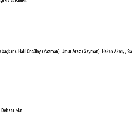
ı da açıklandı.
Asbaşkan), Halil Öncülay (Yazman), Umut Araz (Sayman), Hakan Akarı, , Sa
, Behzat Mut