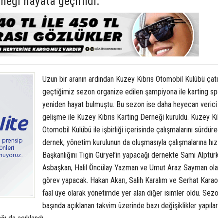
neği hayata geçirildi.
Uzun bir aranın ardından Kuzey Kıbrıs Otomobil Kulübü çatıs
geçtiğimiz sezon organize edilen şampiyona ile karting sp
yeniden hayat bulmuştu. Bu sezon ise daha heyecan verici 
gelişme ile Kuzey Kıbrıs Karting Derneği kuruldu. Kuzey Kı
Otomobil Kulübü ile işbirliği içerisinde çalışmalarını sürdür
dernek, yönetim kurulunun da oluşmasıyla çalışmalarına hız
Başkanlığını Tigin Güryel’in yapacağı dernekte Sami Alptür
Asbaşkan, Halil Öncülay Yazman ve Umut Araz Sayman ola
görev yapacak. Hakan Akarı, Salih Karalım ve Serhat Karao
faal üye olarak yönetimde yer alan diğer isimler oldu. Sez
başında açıklanan takvim üzerinde bazı değişiklikler yapıla