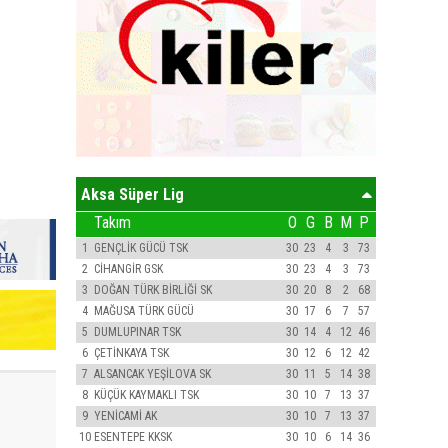
Aksa Süper Lig
Takım
O
G
B
M
P
1
GENÇLİK GÜCÜ TSK
30
23
4
3
73
2
CİHANGİR GSK
30
23
4
3
73
3
DOĞAN TÜRK BİRLİĞİ SK
30
20
8
2
68
4
MAĞUSA TÜRK GÜCÜ
30
17
6
7
57
5
DUMLUPINAR TSK
30
14
4
12
46
6
ÇETİNKAYA TSK
30
12
6
12
42
7
ALSANCAK YEŞİLOVA SK
30
11
5
14
38
8
KÜÇÜK KAYMAKLI TSK
30
10
7
13
37
9
YENİCAMİ AK
30
10
7
13
37
10
ESENTEPE KKSK
30
10
6
14
36