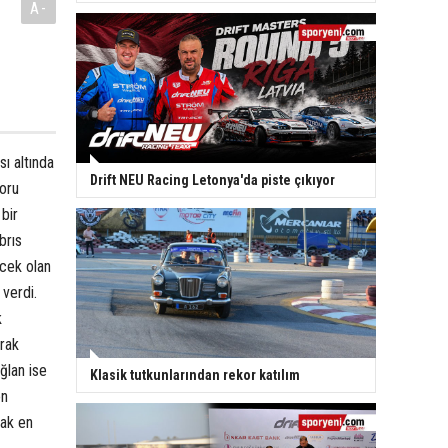
A-
ı altında
Drift NEU Racing Letonya'da piste çıkıyor
oru
bir
brıs
ecek olan
 verdi.
k
rak
ğlan ise
Klasik tutkunlarından rekor katılım
on
rak en