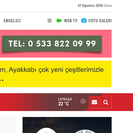
07 Ağustos 2026
Cuma
ENGELSİZ
WEB TV
FOTO GALERİ
Lefkoşa
nçlik Gücü kampa girdi
22 °C