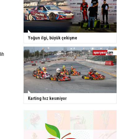
Yoğun ilgi, büyük çekişme
lih
Karting hız kesmiyor