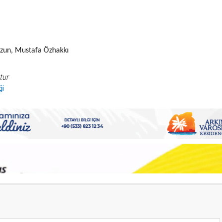
zun, Mustafa Özhakkı
tur
ği
S