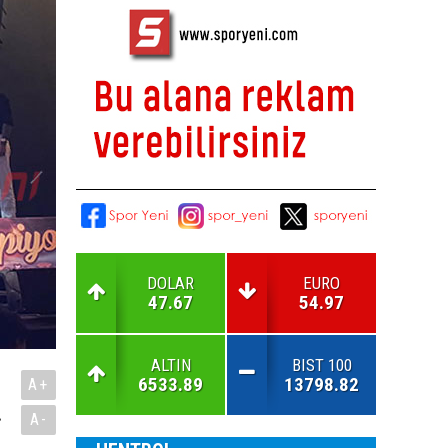
DOLAR
EURO
47.67
54.97
ALTIN
BIST 100
6533.89
13798.82
A+
.
A-