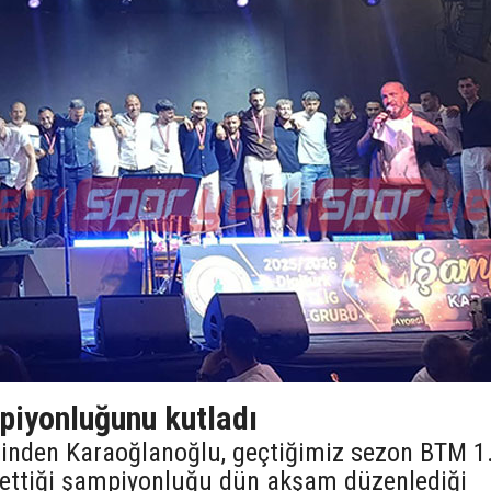
iyonluğunu kutladı
lerinden Karaoğlanoğlu, geçtiğimiz sezon BTM 1
e ettiği şampiyonluğu dün akşam düzenlediği