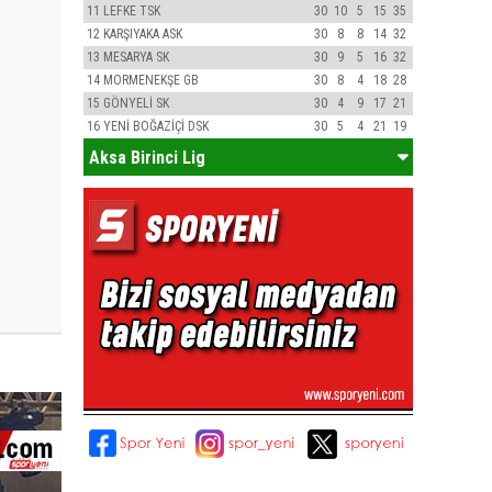
11
LEFKE TSK
30
10
5
15
35
12
KARŞIYAKA ASK
30
8
8
14
32
13
MESARYA SK
30
9
5
16
32
14
MORMENEKŞE GB
30
8
4
18
28
15
GÖNYELİ SK
30
4
9
17
21
16
YENİ BOĞAZİÇİ DSK
30
5
4
21
19
Aksa Birinci Lig