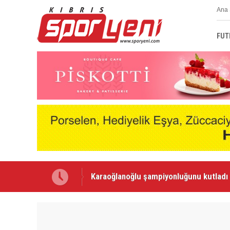
Ana 
FUT
Voleybolda transfer dönemi sürüyor