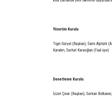
kısa zamanda yeni takvimin duyurulacağ
Yönetim Kurulu
Tigin Güryel (Başkan), Sami Alptürk (
Karalım, Serhat Karaoğlan (Faal üye)
Denetleme Kurulu
İzzet Çınar (Başkan), Serkan Bolkaner