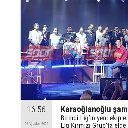
Karaoğlanoğlu şamp
16:56
Birinci Lig’in yeni ekip
Lig Kırmızı Grup’ta eld
06 Ağustos 2026