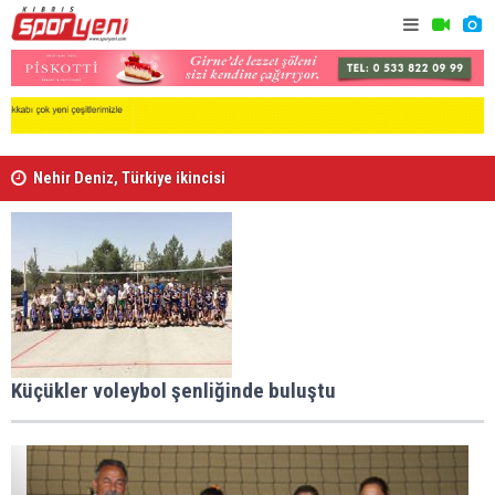
Nehir Deniz, Türkiye ikincisi
Lefke'de L
Küçükler voleybol şenliğinde buluştu