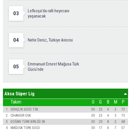
Lefkoşa’da ralli heyecanı
03
yaşanacak
04
Nehir Deniz, Türkiye ikincisi
Emmanuel Ernest Mağusa Türk
05
Gücü'nde
Aksa Süper Lig
Takım
O
G
B
M
P
1
GENÇLİK GÜCÜ TSK
30
23
4
3
73
2
CİHANGİR GSK
30
23
4
3
73
3
DOĞAN TÜRK BİRLİĞİ SK
30
20
8
2
68
4
MAĞUSA TÜRK GÜCÜ
30
17
6
7
57