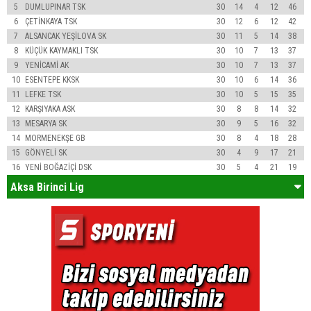
5
DUMLUPINAR TSK
30
14
4
12
46
6
ÇETİNKAYA TSK
30
12
6
12
42
7
ALSANCAK YEŞİLOVA SK
30
11
5
14
38
8
KÜÇÜK KAYMAKLI TSK
30
10
7
13
37
9
YENİCAMİ AK
30
10
7
13
37
10
ESENTEPE KKSK
30
10
6
14
36
11
LEFKE TSK
30
10
5
15
35
12
KARŞIYAKA ASK
30
8
8
14
32
13
MESARYA SK
30
9
5
16
32
14
MORMENEKŞE GB
30
8
4
18
28
15
GÖNYELİ SK
30
4
9
17
21
16
YENİ BOĞAZİÇİ DSK
30
5
4
21
19
Aksa Birinci Lig