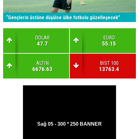
“Gençlerin üstüne düşülse ülke futbolu güzelleşecek”
DOLAR
EURO
47.7
55.15
ALTIN
BIST 100
6676.63
13763.4
Sağ 05 - 300 * 250 BANNER