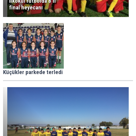
İlkokul futbolda 8’li
final heyecanı
Küçükler parkede terledi