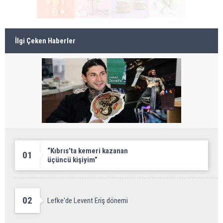
İlgi Çeken Haberler
“Kıbrıs’ta kemeri kazanan
01
üçüncü kişiyim”
02
Lefke'de Levent Eriş dönemi