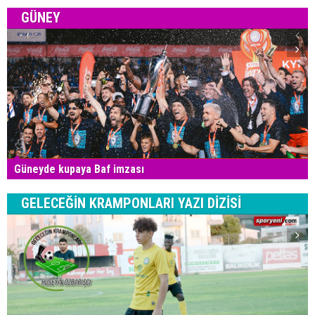
GÜNEY
Güneyde kupaya Baf imzası
GELECEĞİN KRAMPONLARI YAZI DİZİSİ