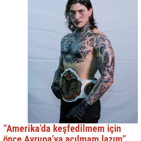
“Amerika’da keşfedilmem için
önce Avrupa’ya açılmam lazım”