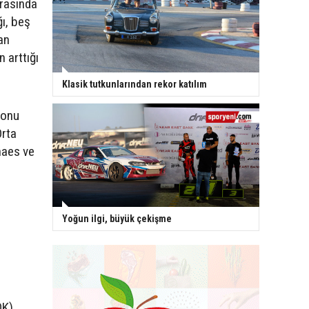
arasında
ı, beş
an
 arttığı
Klasik tutkunlarından rekor katılım
yonu
Orta
haes ve
Yoğun ilgi, büyük çekişme
OK)