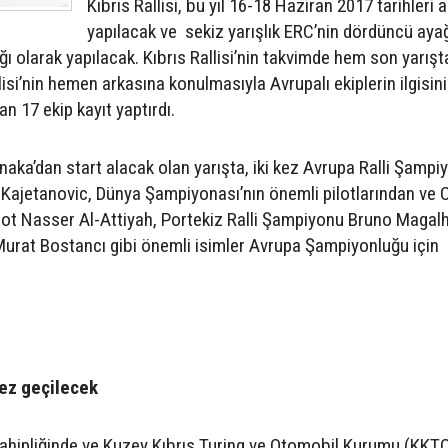
Kıbrıs Rallisi, bu yıl 16-18 Haziran 2017 tarihleri 
yapılacak ve sekiz yarışlık ERC’nin dördüncü ayağ
ı olarak yapılacak. Kıbrıs Rallisi’nin takvimde hem son yarışt
si’nin hemen arkasına konulmasıyla Avrupalı ekiplerin ilgisinin
n 17 ekip kayıt yaptırdı.
ka’dan start alacak olan yarışta, iki kez Avrupa Ralli Şampi
Kajetanovic, Dünya Şampiyonası’nın önemli pilotlarından ve 
ilot Nasser Al-Attiyah, Portekiz Ralli Şampiyonu Bruno Magal
Murat Bostancı gibi önemli isimler Avrupa Şampiyonluğu için
kez geçilecek
sahipliğinde ve Kuzey Kıbrıs Turing ve Otomobil Kurumu (KKT