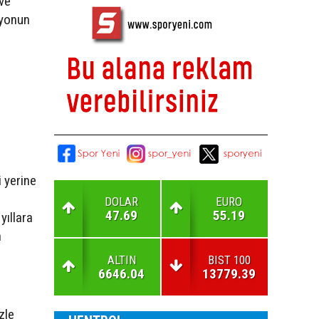
 ve
syonun
i yerine
DOLAR
EURO
47.69
55.19
yıllara
n
ALTIN
BIST 100
6646.04
13779.39
zle