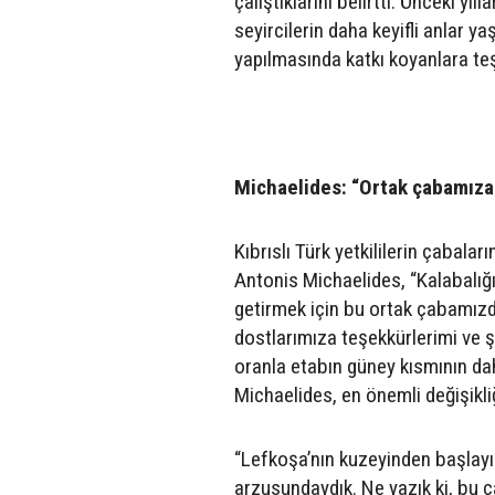
çalıştıklarını belirtti. Önceki yı
seyircilerin daha keyifli anlar y
yapılmasında katkı koyanlara teş
Michaelides: “Ortak çabamıza
Kıbrıslı Türk yetkililerin çabal
Antonis Michaelides, “Kalabalığı
getirmek için bu ortak çabamızda
dostlarımıza teşekkürlerimi ve ş
oranla etabın güney kısmının dah
Michaelides, en önemli değişikliğ
“Lefkoşa’nın kuzeyinden başlayı
arzusundaydık. Ne yazık ki, bu 