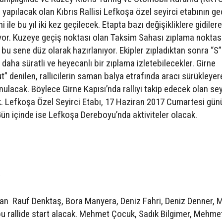
apılacak olan Kıbrıs Rallisi Lefkoşa özel seyirci etabının g
 ile bu yıl iki kez geçilecek. Etapta bazı değişikliklere gidiler
iyor. Kuzeye geçiş noktası olan Taksim Sahası zıplama noktas
k bu sene düz olarak hazırlanıyor. Ekipler zıpladıktan sonra “S”
daha süratli ve heyecanlı bir zıplama izletebilecekler. Girne
t” denilen, rallicilerin saman balya etrafında aracı sürükleyer
ulacak. Böylece Girne Kapısı’nda ralliyi takip edecek olan sey
ek. Lefkoşa Özel Seyirci Etabı, 17 Haziran 2017 Cumartesi gün
S
Gün içinde ise Lefkoşa Dereboyu’nda aktiviteler olacak.
dan Rauf Denktaş, Bora Manyera, Deniz Fahri, Deniz Denner, 
 bu rallide start alacak. Mehmet Çocuk, Sadık Bilgimer, Mehme