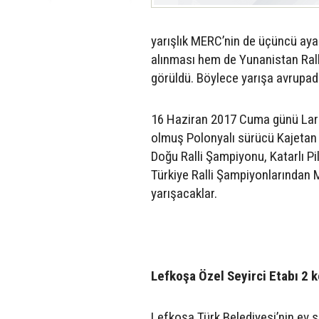
yarışlık MERC’nin de üçüncü ayağ
alınması hem de Yunanistan Ralli
görüldü. Böylece yarışa avrupada
16 Haziran 2017 Cuma günü Larna
olmuş Polonyalı sürücü Kajetan 
Doğu Ralli Şampiyonu, Katarlı P
Türkiye Ralli Şampiyonlarından 
yarışacaklar.
Lefkoşa Özel Seyirci Etabı 2 
Lefkoşa Türk Belediyesi’nin ev 