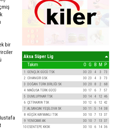
eçmiş
ek
ı
ek bir
irciler
Aksa Süper Lig
ü
Takım
O
G
B
M
P
1
GENÇLİK GÜCÜ TSK
30
23
4
3
73
2
CİHANGİR GSK
30
23
4
3
73
3
DOĞAN TÜRK BİRLİĞİ SK
30
20
8
2
68
4
MAĞUSA TÜRK GÜCÜ
30
17
6
7
57
5
DUMLUPINAR TSK
30
14
4
12
46
6
ÇETİNKAYA TSK
30
12
6
12
42
7
ALSANCAK YEŞİLOVA SK
30
11
5
14
38
8
KÜÇÜK KAYMAKLI TSK
30
10
7
13
37
Mustafa
9
YENİCAMİ AK
30
10
7
13
37
t
10
ESENTEPE KKSK
30
10
6
14
36