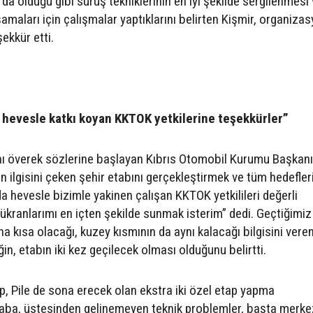
llarda olduğu gibi sürüş tekniklerinin en iyi şekilde sergilenmesi
aşamaları için çalışmalar yaptıklarını belirten Kişmir, organiza
ekkür etti.
 hevesle katkı koyan KKTOK yetkilerine teşekkürler”
arını överek sözlerine başlayan Kıbrıs Otomobil Kurumu Başkanı
n ilgisini çeken şehir etabını gerçekleştirmek ve tüm hedefler
 hevesle bizimle yakinen çalışan KKTOK yetkilileri değerli
ükranlarımı en içten şekilde sunmak isterim” dedi. Geçtiğimiz 
a kısa olacağı, kuzey kısmının da aynı kalacağı bilgisini vere
in, etabın iki kez geçilecek olması olduğunu belirtti.
p, Pile de sona erecek olan ekstra iki özel etap yapma
çaba, üstesinden gelinemeyen teknik problemler, başta merke