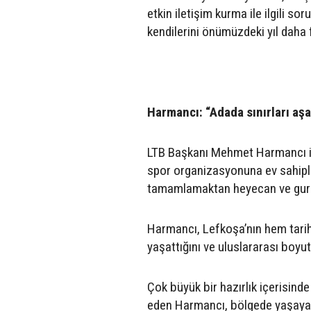
etkin iletişim kurma ile ilgili 
kendilerini önümüzdeki yıl daha 
Harmancı: “Adada sınırları aş
LTB Başkanı Mehmet Harmancı is
spor organizasyonuna ev sahip
tamamlamaktan heyecan ve gurur
Harmancı, Lefkoşa’nın hem tarih
yaşattığını ve uluslararası boyu
Çok büyük bir hazırlık içerisind
eden Harmancı, bölgede yaşayan i