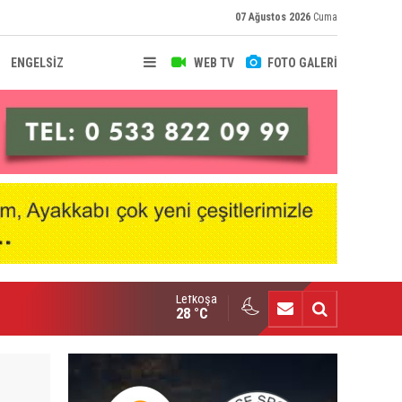
07 Ağustos 2026
Cuma
ENGELSİZ
WEB TV
FOTO GALERİ
Lefkoşa
hir Deniz, Türkiye ikincisi
28 °C