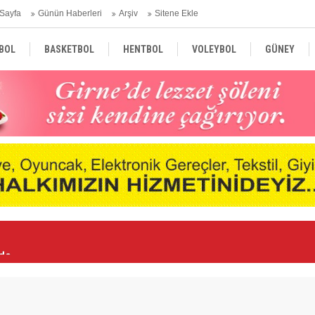
Sayfa
Günün Haberleri
Arşiv
Sitene Ekle
BOL
BASKETBOL
HENTBOL
VOLEYBOL
GÜNEY
TÜRKİYE
AVRUPA
DÜNYA
nde
Ne