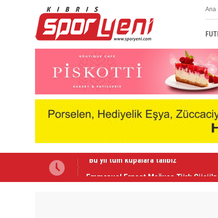
Ana 
FUT
Emmanuel Ernest Mağusa Türk Gücü'