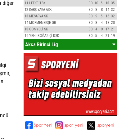
 diğer
11
LEFKE TSK
30
10
5
15
35
12
KARŞIYAKA ASK
30
8
8
14
32
13
MESARYA SK
30
9
5
16
32
14
MORMENEKŞE GB
30
8
4
18
28
15
GÖNYELİ SK
30
4
9
17
21
16
YENİ BOĞAZİÇİ DSK
30
5
4
21
19
Aksa Birinci Lig
lgi
şmir,
nı
üncü