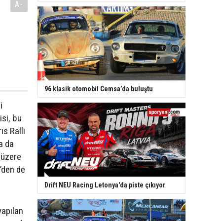
A-
96 klasik otomobil Cemsa’da buluştu
i
isi, bu
ıs Ralli
a da
k üzere
e’den de
Drift NEU Racing Letonya'da piste çıkıyor
yapılan