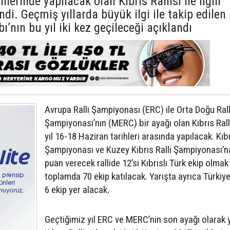
lerinde yapılacak olan Kıbrıs Rallisi ile ilgili
di. Geçmiş yıllarda büyük ilgi ile takip edilen
ı’nın bu yıl iki kez geçileceği açıklandı
Avrupa Ralli Şampiyonası (ERC) ile Orta Doğu Rall
Şampiyonası’nın (MERC) bir ayağı olan Kıbrıs Rall
yıl 16-18 Haziran tarihleri arasında yapılacak. Kıbr
Şampiyonası ve Kuzey Kıbrıs Ralli Şampiyonası’n
puan verecek rallide 12’si Kıbrıslı Türk ekip olma
toplamda 70 ekip katılacak. Yarışta ayrıca Türkiy
6 ekip yer alacak.
Geçtiğimiz yıl ERC ve MERC’nin son ayağı olarak 