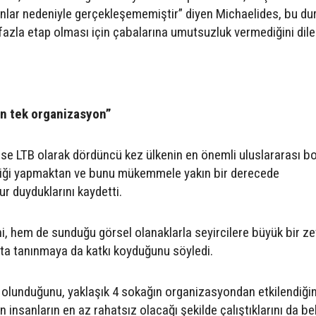
sorunlar nedeniyle gerçekleşememiştir” diyen Michaelides, bu d
fazla etap olması için çabalarına umutsuzluk vermediğini dile 
an tek organizasyon”
e LTB olarak dördüncü kez ülkenin en önemli uluslararası bo
liği yapmaktan ve bunu mükemmele yakın bir derecede
 duyduklarını kaydetti.
i, hem de sunduğu görsel olanaklarla seyircilere büyük bir z
tta tanınmaya da katkı koyduğunu söyledi.
e olunduğunu, yaklaşık 4 sokağın organizasyondan etkilendiğin
nsanların en az rahatsız olacağı şekilde çalıştıklarını da beli