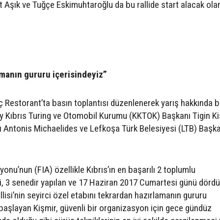
Aşık ve Tuğçe Eskimuhtaroğlu da bu rallide start alacak olan
manın gururu içerisindeyiz”
iç Restorant’ta basın toplantısı düzenlenerek yarış hakkında bi
zey Kıbrıs Turing ve Otomobil Kurumu (KKTOK) Başkanı Tigin Ki
 Antonis Michaelides ve Lefkoşa Türk Belesiyesi (LTB) Başka
nu’nun (FIA) özellikle Kıbrıs’ın en başarılı 2 toplumlu
i, 3 senedir yapılan ve 17 Haziran 2017 Cumartesi günü dörd
lisi’nin seyirci özel etabını tekrardan hazırlamanın gururu
 başlayan Kişmir, güvenli bir organizasyon için gece gündüz