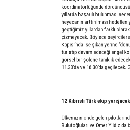
koordinatörlüğünde dördüncüsü y
yıllarda başarılı bulunması nedeni
heyecanın arttırılması hedeflen
geçtiğimiz yıllardan farklı olara
çizmeyecek. Böylece seyircilere 
Kapısı’nda ise şikan yerine “donu
tur atıp devam edeceği engel kon
görsel bir şölene tanıklık edec
11.30’da ve 16:30’da geçilecek. 
12 Kıbrıslı Türk ekip yarışacak
Ülkemizin önde gelen pilotların
Bulutoğluları ve Ömer Yıldız da