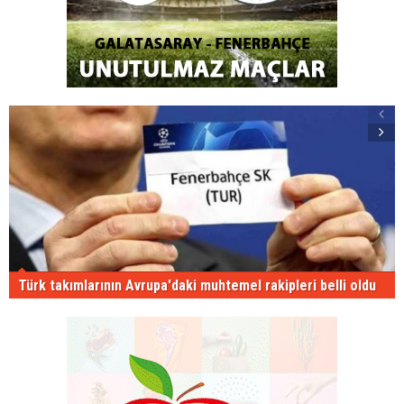
Türk takımlarının Avrupa'daki muhtemel rakipleri belli oldu