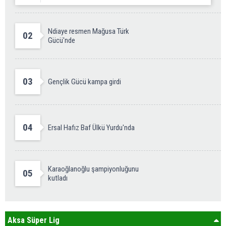
Ndiaye resmen Mağusa Türk
02
Gücü'nde
03
Gençlik Gücü kampa girdi
04
Ersal Hafız Baf Ülkü Yurdu'nda
Karaoğlanoğlu şampiyonluğunu
05
kutladı
Aksa Süper Lig