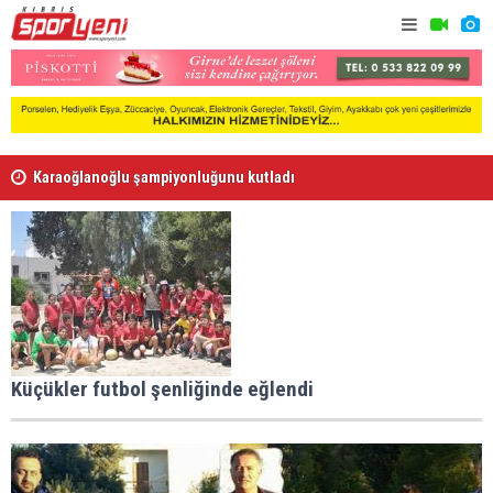
Karaoğlanoğlu şampiyonluğunu kutladı
Gençlik Gü
Voleybolda transfer dönemi sürüyor
Küçükler futbol şenliğinde eğlendi