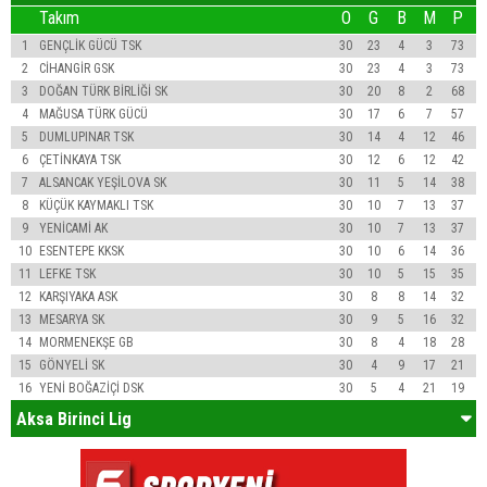
Takım
O
G
B
M
P
1
GENÇLİK GÜCÜ TSK
30
23
4
3
73
2
CİHANGİR GSK
30
23
4
3
73
3
DOĞAN TÜRK BİRLİĞİ SK
30
20
8
2
68
4
MAĞUSA TÜRK GÜCÜ
30
17
6
7
57
5
DUMLUPINAR TSK
30
14
4
12
46
6
ÇETİNKAYA TSK
30
12
6
12
42
7
ALSANCAK YEŞİLOVA SK
30
11
5
14
38
8
KÜÇÜK KAYMAKLI TSK
30
10
7
13
37
9
YENİCAMİ AK
30
10
7
13
37
10
ESENTEPE KKSK
30
10
6
14
36
11
LEFKE TSK
30
10
5
15
35
12
KARŞIYAKA ASK
30
8
8
14
32
13
MESARYA SK
30
9
5
16
32
14
MORMENEKŞE GB
30
8
4
18
28
15
GÖNYELİ SK
30
4
9
17
21
16
YENİ BOĞAZİÇİ DSK
30
5
4
21
19
Aksa Birinci Lig