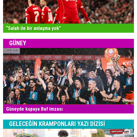
“Salah ile bir anlaşma yok”
GÜNEY
Güneyde kupaya Baf imzası
GELECEĞİN KRAMPONLARI YAZI DİZİSİ