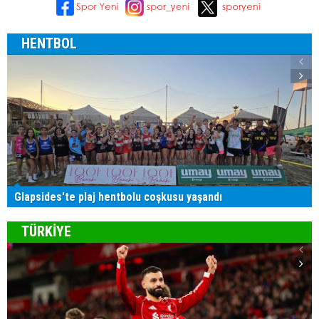
HENTBOL
Glapsides'te plaj hentbolu coşkusu yaşandı
TÜRKİYE