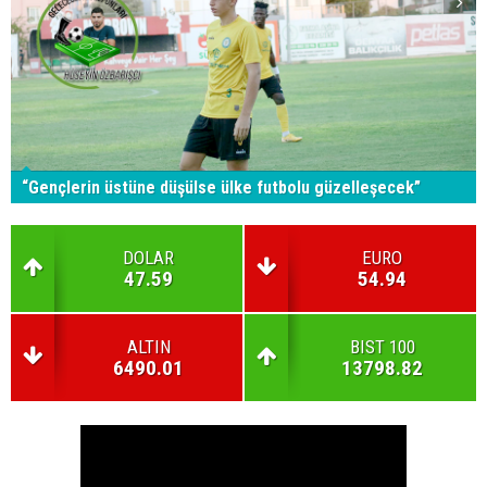
“Gençlerin üstüne düşülse ülke futbolu güzelleşecek”
DOLAR
EURO
47.59
54.94
ALTIN
BIST 100
6490.01
13798.82