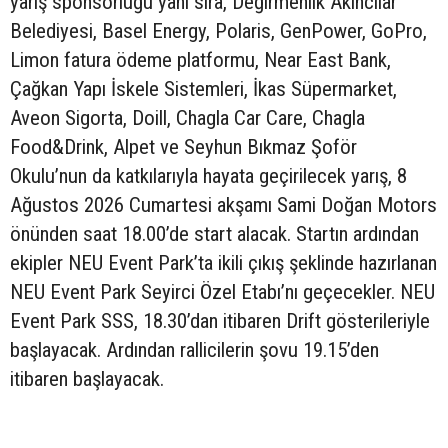
yarış sponsorluğu yanı sıra, Değirmenlik Akıncılar
Belediyesi, Basel Energy, Polaris, GenPower, GoPro,
Limon fatura ödeme platformu, Near East Bank,
Çağkan Yapı İskele Sistemleri, İkas Süpermarket,
Aveon Sigorta, Doill, Chagla Car Care, Chagla
Food&Drink, Alpet ve Seyhun Bıkmaz Şoför
Okulu’nun da katkılarıyla hayata geçirilecek yarış, 8
Ağustos 2026 Cumartesi akşamı Sami Doğan Motors
önünden saat 18.00’de start alacak. Startın ardından
ekipler NEU Event Park’ta ikili çıkış şeklinde hazırlanan
NEU Event Park Seyirci Özel Etabı’nı geçecekler. NEU
Event Park SSS, 18.30’dan itibaren Drift gösterileriyle
başlayacak. Ardından rallicilerin şovu 19.15’den
itibaren başlayacak.