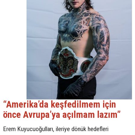
“Amerika’da keşfedilmem için
önce Avrupa’ya açılmam lazım”
Erem Kuyucuoğulları, ileriye dönük hedefleri