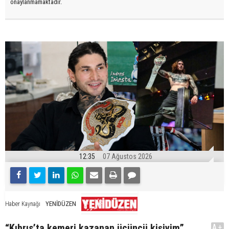
onaylanmamaktadır.
12:35
07 Ağustos 2026
YENİDÜZEN
Haber Kaynağı
“Kıbrıs’ta kemeri kazanan üçüncü kişiyim”
A+