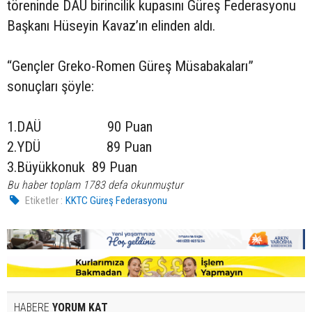
töreninde DAÜ birincilik kupasını Güreş Federasyonu
Başkanı Hüseyin Kavaz’ın elinden aldı.
“Gençler Greko-Romen Güreş Müsabakaları”
sonuçları şöyle:
1.DAÜ 90 Puan
2.YDÜ 89 Puan
3.Büyükkonuk 89 Puan
Bu haber toplam 1783 defa okunmuştur
Etiketler :
KKTC Güreş Federasyonu
HABERE
YORUM KAT