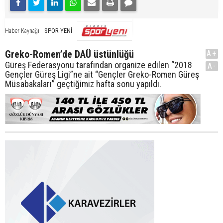
SPOR YENİ
Haber Kaynağı
Greko-Romen’de DAÜ üstünlüğü
A+
Güreş Federasyonu tarafından organize edilen “2018
A-
Gençler Güreş Ligi”ne ait “Gençler Greko-Romen Güreş
Müsabakaları” geçtiğimiz hafta sonu yapıldı.