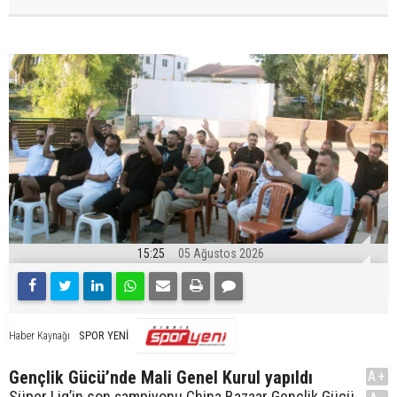
15:25
05 Ağustos 2026
SPOR YENİ
Haber Kaynağı
Gençlik Gücü’nde Mali Genel Kurul yapıldı
A+
Süper Lig’in son şampiyonu China Bazaar Gençlik Gücü,