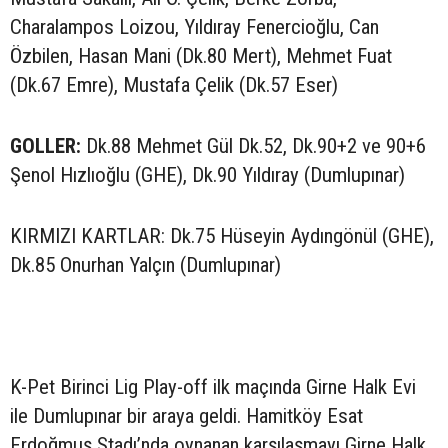
Charalampos Loizou, Yıldıray Fenercioğlu, Can
Özbilen, Hasan Mani (Dk.80 Mert), Mehmet Fuat
(Dk.67 Emre), Mustafa Çelik (Dk.57 Eser)
GOLLER:
Dk.88 Mehmet Gül Dk.52, Dk.90+2 ve 90+6
Şenol Hızlıoğlu (GHE), Dk.90 Yıldıray (Dumlupınar)
KIRMIZI KARTLAR: Dk.75 Hüseyin Aydıngönül (GHE),
Dk.85 Onurhan Yalçın (Dumlupınar)
K-Pet Birinci Lig Play-off ilk maçında Girne Halk Evi
ile Dumlupınar bir araya geldi. Hamitköy Esat
Erdoğmuş Stadı’nda oynanan karşılaşmayı Girne Halk