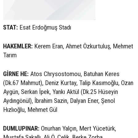
STAT:
Esat Erdoğmuş Stadı
HAKEMLER:
Kerem Eran, Ahmet Özkurtuluş, Mehmet
Tarım
GİRNE HE:
Atos Chrysostomou, Batuhan Keres
(Dk.67 Mahmut), Deniz Kurtay, Talip Kasımoğlu, Ozan
Aygün, Serkan İpek, Yankı Aktül (Dk.25 Hüseyin
Aydıngönül), İbrahim Sazin, Dalyan Ener, Şenol
Hızlıoğlu, Mehmet Gül
DUMLUPINAR:
Onurhan Yalçın, Mert Yücetürk,
Mustafa Sakallı, Ali Ö. Çelik, Berke Zorba,