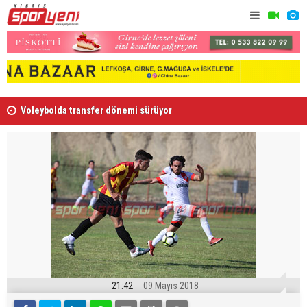
Voleybolda transfer dönemi sürüyor
Gençlik Gü
21:42
09 Mayıs 2018