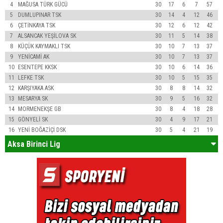
4
MAĞUSA TÜRK GÜCÜ
30
17
6
7
57
5
DUMLUPINAR TSK
30
14
4
12
46
6
ÇETİNKAYA TSK
30
12
6
12
42
7
ALSANCAK YEŞİLOVA SK
30
11
5
14
38
8
KÜÇÜK KAYMAKLI TSK
30
10
7
13
37
9
YENİCAMİ AK
30
10
7
13
37
10
ESENTEPE KKSK
30
10
6
14
36
11
LEFKE TSK
30
10
5
15
35
12
KARŞIYAKA ASK
30
8
8
14
32
13
MESARYA SK
30
9
5
16
32
14
MORMENEKŞE GB
30
8
4
18
28
15
GÖNYELİ SK
30
4
9
17
21
16
YENİ BOĞAZİÇİ DSK
30
5
4
21
19
Aksa Birinci Lig