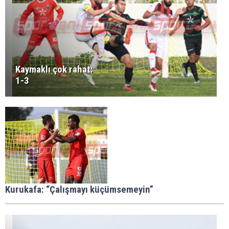
Kaymaklı çok rahat:
1-3
Kurukafa: “Çalışmayı küçümsemeyin”