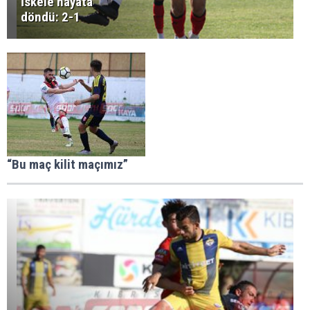
İskele hayata
döndü: 2-1
“Bu maç kilit maçımız”