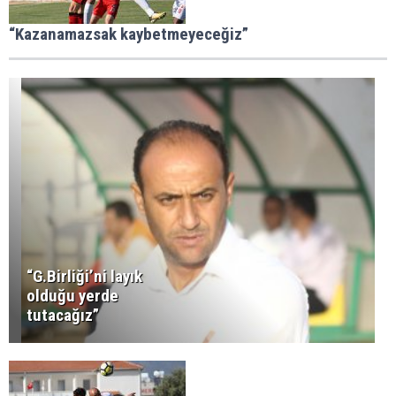
“Kazanamazsak kaybetmeyeceğiz”
“G.Birliği’ni layık
olduğu yerde
tutacağız”