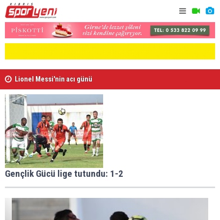
Lionel Messi'nin acı günü
Arsenal, B
Gençlik Gücü lige tutundu: 1-2