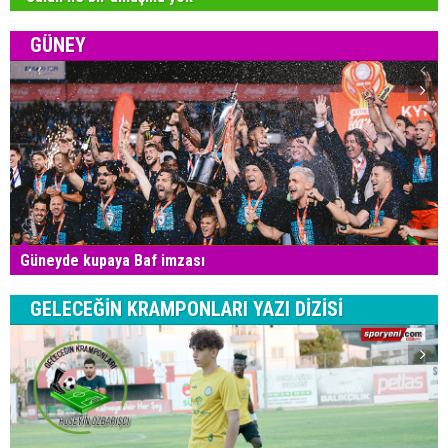
GÜNEY
Güneyde kupaya Baf imzası
GELECEĞİN KRAMPONLARI YAZI DİZİSİ