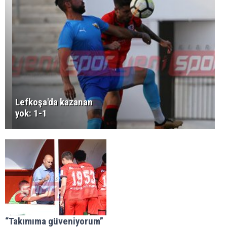
Lefkoşa'da kazanan
yok: 1-1
“Takımıma güveniyorum”