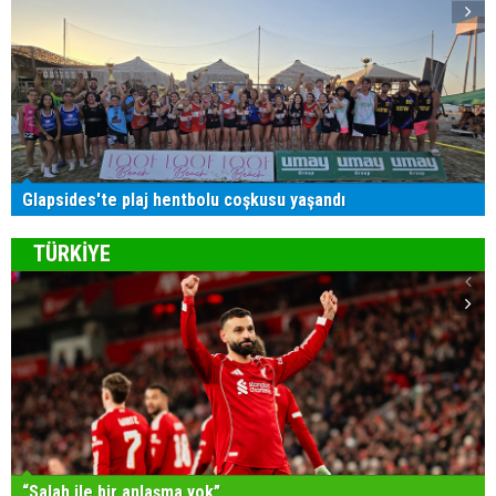
Glapsides'te plaj hentbolu coşkusu yaşandı
TÜRKİYE
“Salah ile bir anlaşma yok”