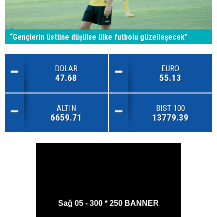
“Gençlerin üstüne düşülse ülke futbolu güzelleşecek”
DOLAR
EURO
47.68
55.13
ALTIN
BIST 100
6659.71
13779.39
Sağ 05 - 300 * 250 BANNER