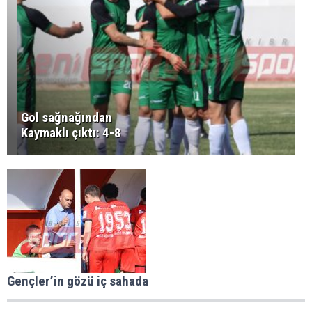
Gol sağnağından
Kaymaklı çıktı: 4-8
Gençler’in gözü iç sahada