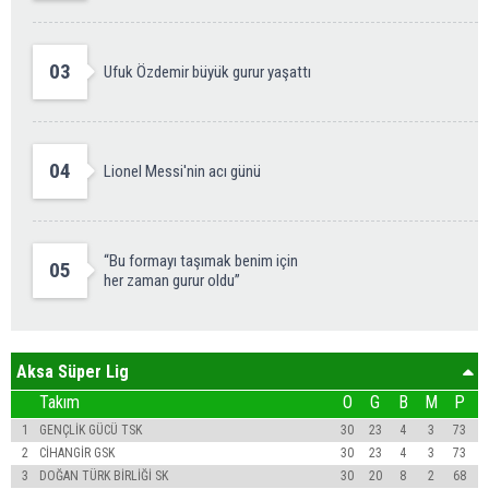
03
Ufuk Özdemir büyük gurur yaşattı
04
Lionel Messi'nin acı günü
“Bu formayı taşımak benim için
05
her zaman gurur oldu”
Aksa Süper Lig
Takım
O
G
B
M
P
1
GENÇLİK GÜCÜ TSK
30
23
4
3
73
2
CİHANGİR GSK
30
23
4
3
73
3
DOĞAN TÜRK BİRLİĞİ SK
30
20
8
2
68