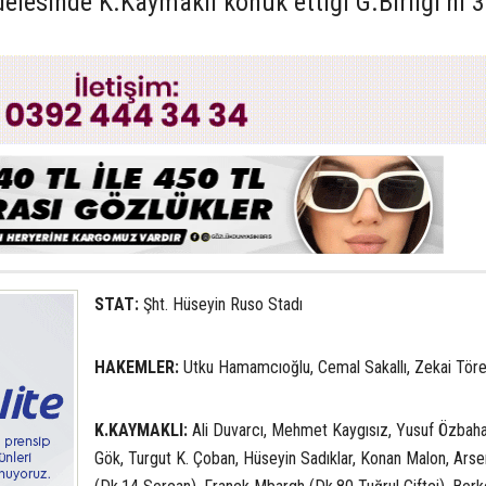
lesinde K.Kaymaklı konuk ettiği G.Birliği’ni 3
STAT:
Şht. Hüseyin Ruso Stadı
HAKEMLER:
Utku Hamamcıoğlu, Cemal Sakallı, Zekai Tör
K.KAYMAKLI:
Ali Duvarcı, Mehmet Kaygısız, Yusuf Özbaha
Gök, Turgut K. Çoban, Hüseyin Sadıklar, Konan Malon, Arse