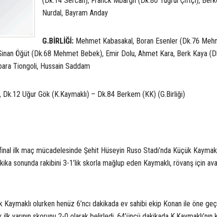
(Dk.14 Sercan), Franck Mbargh (Dk.80 Tuğrul Çiftçi), Ber
Nurdal, Bayram Anday
G.BİRLİĞİ:
Mehmet Kabasakal, Boran Esenler (Dk.76 Meh
, Sinan Öğüt (Dk.68 Mehmet Bebek), Emir Dolu, Ahmet Kara, Berk Kaya (D
bara Tiongoli, Hussain Saddam
 Dk.12 Uğur Gök (K.Kaymaklı) – Dk.84 Berkem (KK) (G.Birliği)
final ilk maç mücadelesinde Şehit Hüseyin Ruso Stadı’nda Küçük Kaymakl
akika sonunda rakibini 3-1’lik skorla mağlup eden Kaymaklı, rövanş için avan
k Kaymaklı olurken henüz 6’ncı dakikada ev sahibi ekip Konan ile öne geçt
ilk yarının skorunu 2-0 olarak belirledi. 64’üncü dakikada K.Kaymaklı’nın 