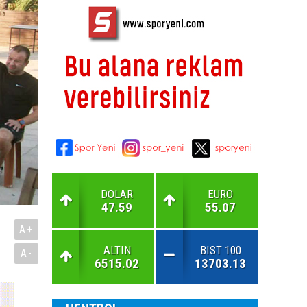
DOLAR
EURO
47.59
55.07
A+
ALTIN
BIST 100
A-
6515.02
13703.13