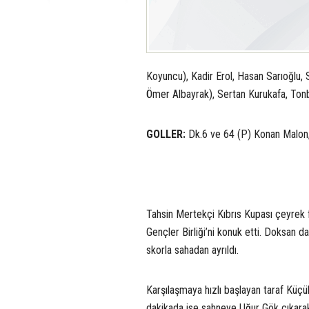
Koyuncu), Kadir Erol, Hasan Sarıoğlu
Ömer Albayrak), Sertan Kurukafa, Ton
GOLLER:
Dk.6 ve 64 (P) Konan Malon,
Tahsin Mertekçi Kıbrıs Kupası çeyrek 
Gençler Birliği’ni konuk etti. Doksan d
skorla sahadan ayrıldı.
Karşılaşmaya hızlı başlayan taraf Küçü
dakikada ise sahneye Uğur Gök çıkarak 