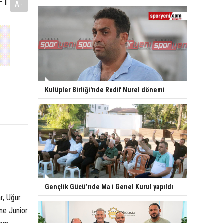
-1
A-
Kulüpler Birliği'nde Redif Nurel dönemi
e
Gençlik Gücü’nde Mali Genel Kurul yapıldı
r, Uğur
ne Junior