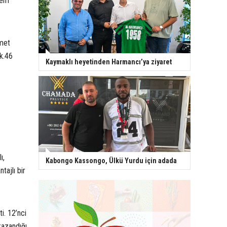
kem
met
k.46
Kaymaklı heyetinden Harmancı’ya ziyaret
ı,
Kabongo Kassongo, Ülkü Yurdu için adada
tajlı bir
i. 12’nci
kazandığı