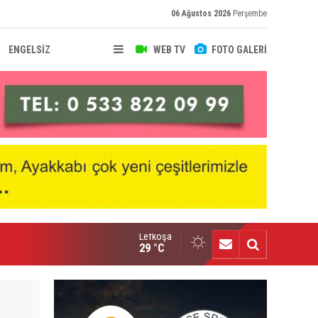
06 Ağustos 2026
Perşembe
ENGELSİZ
WEB TV
FOTO GALERİ
Lefkoşa
nçlik Gücü’nde Mali Genel Kurul yapıldı
29 °C