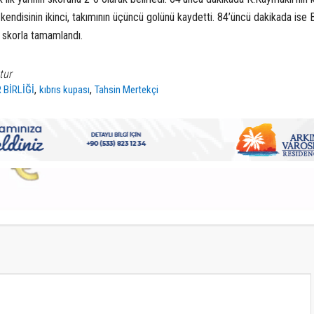
n kendisinin ikinci, takımının üçüncü golünü kaydetti. 84’üncü dakikada ise
k skorla tamamlandı.
tur
,
,
 BİRLİĞİ
kıbrıs kupası
Tahsin Mertekçi
S