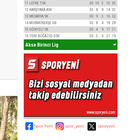
11
LEFKE TSK
30
10
5
15
35
12
KARŞIYAKA ASK
30
8
8
14
32
13
MESARYA SK
30
9
5
16
32
14
MORMENEKŞE GB
30
8
4
18
28
15
GÖNYELİ SK
30
4
9
17
21
16
YENİ BOĞAZİÇİ DSK
30
5
4
21
19
Aksa Birinci Lig