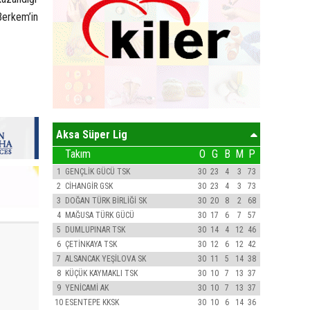
 Berkem’in
Aksa Süper Lig
Takım
O
G
B
M
P
1
GENÇLİK GÜCÜ TSK
30
23
4
3
73
2
CİHANGİR GSK
30
23
4
3
73
3
DOĞAN TÜRK BİRLİĞİ SK
30
20
8
2
68
4
MAĞUSA TÜRK GÜCÜ
30
17
6
7
57
5
DUMLUPINAR TSK
30
14
4
12
46
6
ÇETİNKAYA TSK
30
12
6
12
42
7
ALSANCAK YEŞİLOVA SK
30
11
5
14
38
8
KÜÇÜK KAYMAKLI TSK
30
10
7
13
37
9
YENİCAMİ AK
30
10
7
13
37
10
ESENTEPE KKSK
30
10
6
14
36