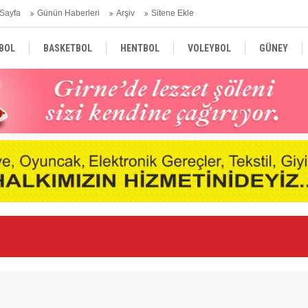
Sayfa
Günün Haberleri
Arşiv
Sitene Ekle
BOL
BASKETBOL
HENTBOL
VOLEYBOL
GÜNEY
TÜRKİYE
AVRUPA
DÜNYA
i
Ge