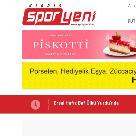
Ana 
FUT
Kulüpler Birliği'nde Redif Nurel dönem