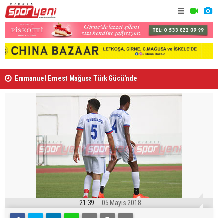
Emmanuel Ernest Mağusa Türk Gücü'nde
Nehir Deniz
21:39
05 Mayıs 2018