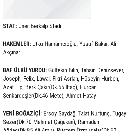
STAT:
Üner Berkalp Stadı
HAKEMLER:
Utku Hamamcıoğlu, Yusuf Bakar, Ali
Akçınar
BAF ÜLKÜ YURDU:
Gültekin Bilin, Tahsin Denizsever,
Joseph, Felix, Lawal, Fikri Asrlan, Hüseyin Hürben,
Azat Tip, Berk Çakır(Dk.55 İltaç), Hürcan
Şenkardeşler(Dk.46 Mete), Ahmet Hatay
YENİ BOĞAZİÇİ:
Ersoy Saydağ, Talat Nurtunç, Tugay
Sezer(Dk.70 Mehmet Çağakan), Ramadan
Ağdaç(Dk.85 Ali Amir), Rüstem Özmusalar(Dk.60