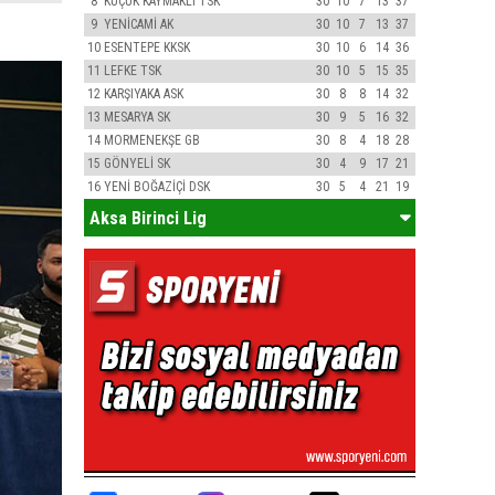
8
KÜÇÜK KAYMAKLI TSK
30
10
7
13
37
9
YENİCAMİ AK
30
10
7
13
37
10
ESENTEPE KKSK
30
10
6
14
36
11
LEFKE TSK
30
10
5
15
35
12
KARŞIYAKA ASK
30
8
8
14
32
13
MESARYA SK
30
9
5
16
32
14
MORMENEKŞE GB
30
8
4
18
28
15
GÖNYELİ SK
30
4
9
17
21
16
YENİ BOĞAZİÇİ DSK
30
5
4
21
19
Aksa Birinci Lig