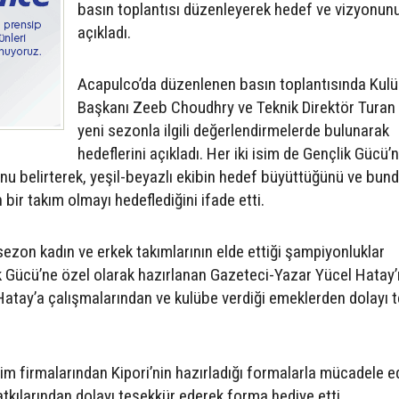
basın toplantısı düzenleyerek hedef ve vizyonun
açıkladı.
Acapulco’da düzenlenen basın toplantısında Kul
Başkanı Zeeb Choudhry ve Teknik Direktör Turan 
yeni sezonla ilgili değerlendirmelerde bulunarak
hedeflerini açıkladı. Her iki isim de Gençlik Gücü’
nu belirterek, yeşil-beyazlı ekibin hedef büyüttüğünü ve bun
bir takım olmayı hedeflediğini ifade etti.
sezon kadın ve erkek takımlarının elde ettiği şampiyonluklar
k Gücü’ne özel olarak hazırlanan Gazeteci-Yazar Yücel Hatay’ı
p, Hatay’a çalışmalarından ve kulübe verdiği emeklerden dolayı 
im firmalarından Kipori’nin hazırladığı formalarla mücadele 
tkılarından dolayı teşekkür ederek forma hediye etti.