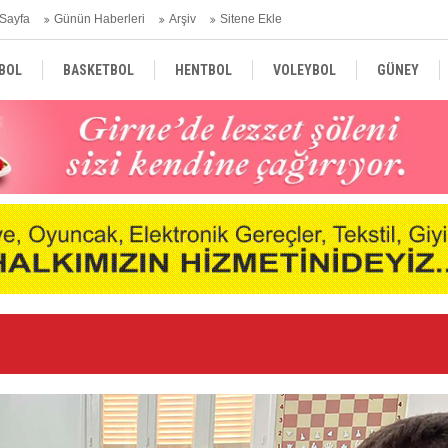
Sayfa
Günün Haberleri
Arşiv
Sitene Ekle
BOL
BASKETBOL
HENTBOL
VOLEYBOL
GÜNEY
TÜRKİYE
AVRUPA
DÜNYA
nde
Ne