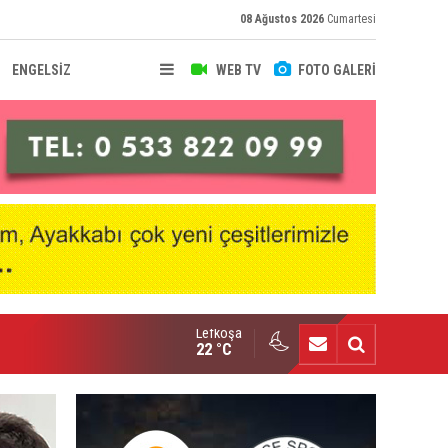
08 Ağustos 2026
Cumartesi
ENGELSİZ
WEB TV
FOTO GALERİ
Lefkoşa
hir Deniz, Türkiye ikincisi
22 °C