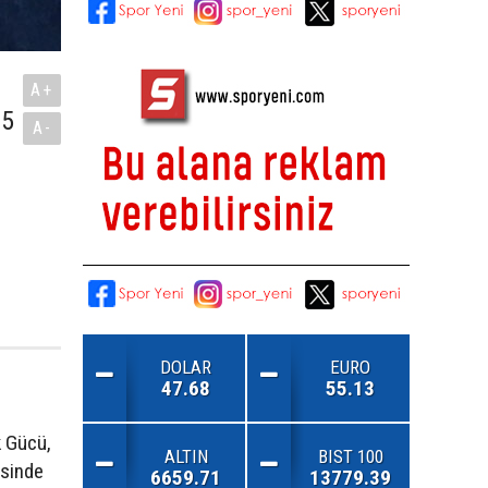
A+
75
A-
DOLAR
EURO
47.68
55.13
k Gücü,
ALTIN
BIST 100
esinde
6659.71
13779.39