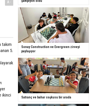
şampiyon oldu
A-
n takım
Sonay Construction ve Evergreen zirveyi
nanan 5.
paylaşıyor
layarak
ı
yer
 ikinci
Satranç ve bahar coşkusu bir arada