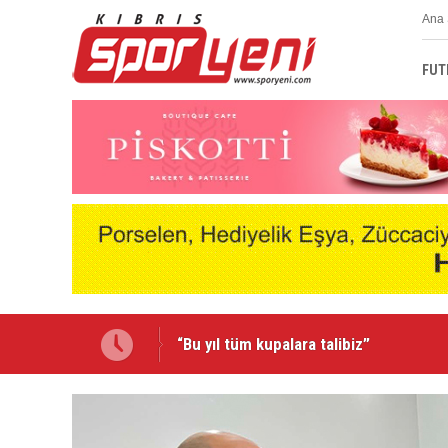
Ana 
FUT
Emmanuel Ernest Mağusa Türk Gücü'