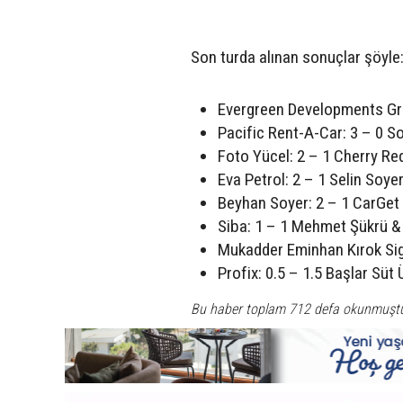
Son turda alınan sonuçlar şöyle
Evergreen Developments Gro
Pacific Rent-A-Car: 3 – 0 
Foto Yücel: 2 – 1 Cherry Re
Eva Petrol: 2 – 1 Selin Soye
Beyhan Soyer: 2 – 1 CarGet
Siba: 1 – 1 Mehmet Şükrü & 
Mukadder Eminhan Kırok Sigo
Profix: 0.5 – 1.5 Başlar Süt 
Bu haber toplam 712 defa okunmuşt