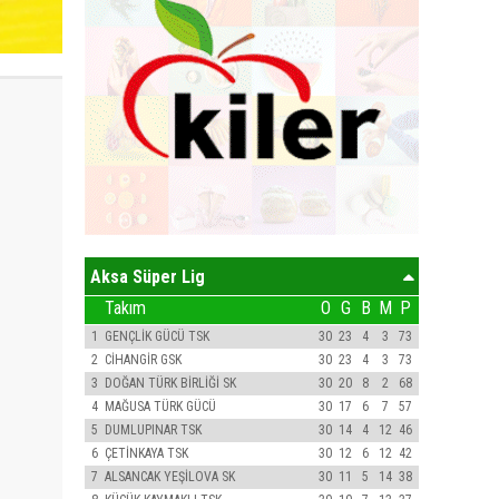
Aksa Süper Lig
Takım
O
G
B
M
P
1
GENÇLİK GÜCÜ TSK
30
23
4
3
73
2
CİHANGİR GSK
30
23
4
3
73
3
DOĞAN TÜRK BİRLİĞİ SK
30
20
8
2
68
4
MAĞUSA TÜRK GÜCÜ
30
17
6
7
57
5
DUMLUPINAR TSK
30
14
4
12
46
6
ÇETİNKAYA TSK
30
12
6
12
42
7
ALSANCAK YEŞİLOVA SK
30
11
5
14
38