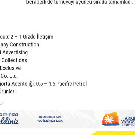
beraberlikle turnuvayı üçüncü sırada tamamladı.
:
up: 2 – 1 Gizde İletişim
Sonay Construction
d Advertising
r Collections
 Exclusive
Co. Ltd.
rta Acenteliği: 0.5 – 1.5 Pacific Petrol
Ürünleri
ur