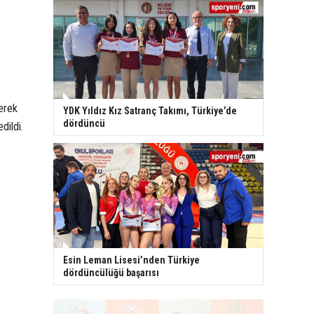
nerek
YDK Yıldız Kız Satranç Takımı, Türkiye’de
dördüncü
dildi.
Esin Leman Lisesi’nden Türkiye
dördüncülüğü başarısı