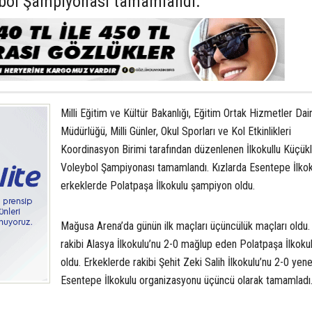
eybol Şampiyonası tamamlandı.
Milli Eğitim ve Kültür Bakanlığı, Eğitim Ortak Hizmetler Dai
Müdürlüğü, Milli Günler, Okul Sporları ve Kol Etkinlikleri
Koordinasyon Birimi tarafından düzenlenen İlkokullu Küçük
Voleybol Şampiyonası tamamlandı. Kızlarda Esentepe İlkok
erkeklerde Polatpaşa İlkokulu şampiyon oldu.
Mağusa Arena’da günün ilk maçları üçüncülük maçları oldu.
rakibi Alasya İlkokulu’nu 2-0 mağlup eden Polatpaşa İlkoku
oldu. Erkeklerde rakibi Şehit Zeki Salih İlkokulu’nu 2-0 yen
Esentepe İlkokulu organizasyonu üçüncü olarak tamamladı