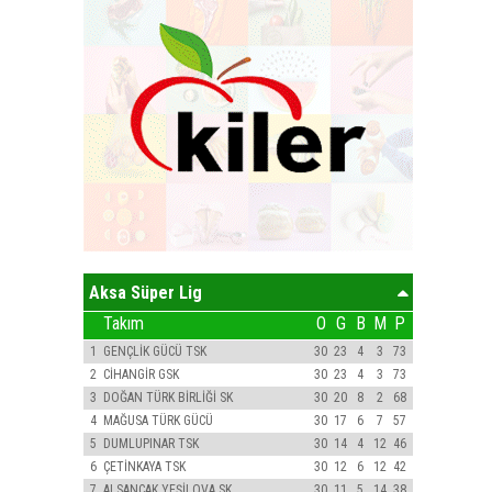
Aksa Süper Lig
Takım
O
G
B
M
P
1
GENÇLİK GÜCÜ TSK
30
23
4
3
73
2
CİHANGİR GSK
30
23
4
3
73
3
DOĞAN TÜRK BİRLİĞİ SK
30
20
8
2
68
4
MAĞUSA TÜRK GÜCÜ
30
17
6
7
57
5
DUMLUPINAR TSK
30
14
4
12
46
6
ÇETİNKAYA TSK
30
12
6
12
42
7
ALSANCAK YEŞİLOVA SK
30
11
5
14
38