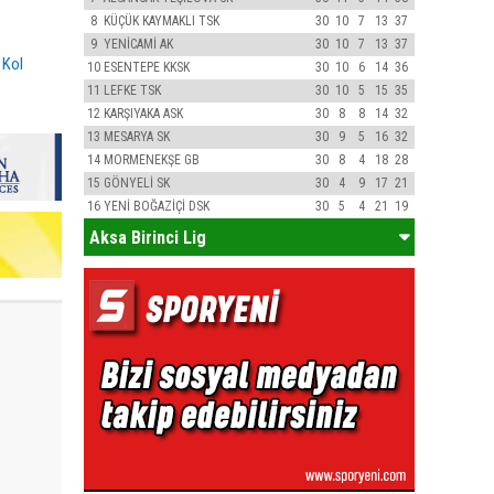
8
KÜÇÜK KAYMAKLI TSK
30
10
7
13
37
9
YENİCAMİ AK
30
10
7
13
37
,
Kol
10
ESENTEPE KKSK
30
10
6
14
36
11
LEFKE TSK
30
10
5
15
35
12
KARŞIYAKA ASK
30
8
8
14
32
13
MESARYA SK
30
9
5
16
32
14
MORMENEKŞE GB
30
8
4
18
28
15
GÖNYELİ SK
30
4
9
17
21
16
YENİ BOĞAZİÇİ DSK
30
5
4
21
19
Aksa Birinci Lig