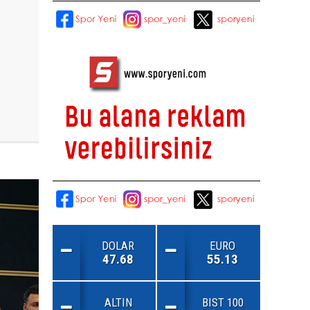
DOLAR
EURO
47.68
55.13
ALTIN
BIST 100