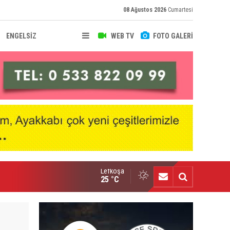
08 Ağustos 2026
Cumartesi
ENGELSİZ
WEB TV
FOTO GALERİ
Lefkoşa
hir Deniz, Türkiye ikincisi
25 °C