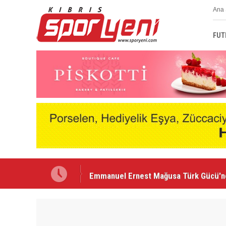
Ana 
FUT
Emmanuel Ernest Mağusa Türk Gücü'