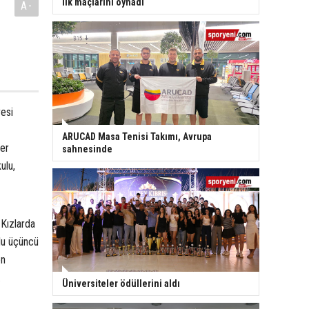
ilk maçlarını oynadı
A-
resi
ARUCAD Masa Tenisi Takımı, Avrupa
ler
sahnesinde
ulu,
 Kızlarda
lu üçüncü
en
.
Üniversiteler ödüllerini aldı