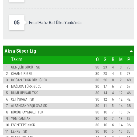
05
Ersal Hafız Baf Ülkü Yurdu'nda
Aksa Süper Lig
Takım
O
G
B
M
P
1
GENÇLİK GÜCÜ TSK
30
23
4
3
73
2
CİHANGİR GSK
30
23
4
3
73
3
DOĞAN TÜRK BİRLİĞİ SK
30
20
8
2
68
4
MAĞUSA TÜRK GÜCÜ
30
17
6
7
57
5
DUMLUPINAR TSK
30
14
4
12
46
6
ÇETİNKAYA TSK
30
12
6
12
42
7
ALSANCAK YEŞİLOVA SK
30
11
5
14
38
8
KÜÇÜK KAYMAKLI TSK
30
10
7
13
37
9
YENİCAMİ AK
30
10
7
13
37
10
ESENTEPE KKSK
30
10
6
14
36
11
LEFKE TSK
30
10
5
15
35