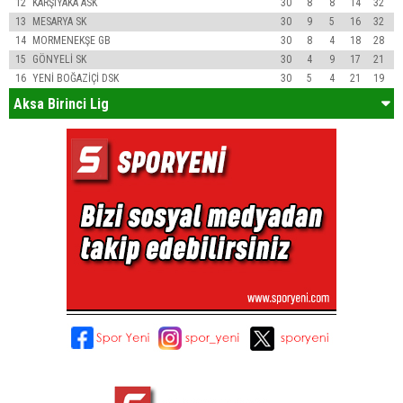
12
KARŞIYAKA ASK
30
8
8
14
32
13
MESARYA SK
30
9
5
16
32
14
MORMENEKŞE GB
30
8
4
18
28
15
GÖNYELİ SK
30
4
9
17
21
16
YENİ BOĞAZİÇİ DSK
30
5
4
21
19
Aksa Birinci Lig