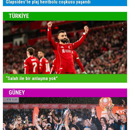
Glapsides'te plaj hentbolu coşkusu yaşandı
TÜRKİYE
“Salah ile bir anlaşma yok”
GÜNEY