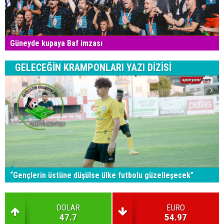
Güneyde kupaya Baf imzası
GELECEĞİN KRAMPONLARI YAZI DİZİSİ
“Gençlerin üstüne düşülse ülke futbolu güzelleşecek”
DOLAR
EURO
47.7
54.97