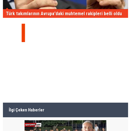
Türk takımlarının Avrupa'daki muhtemel rakipleri belli oldu
İlgi Çeken Haberler