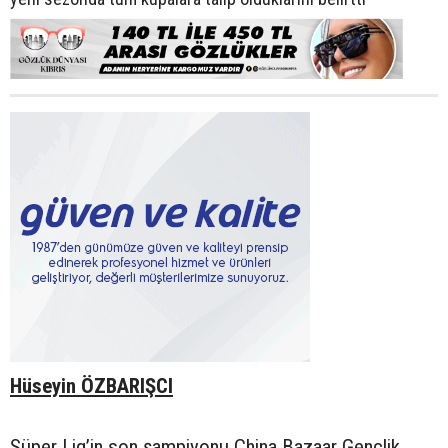
Hüseyin ÖZBARIŞCI
Süper Lig’in son şampiyonu China Bazaar Gençlik