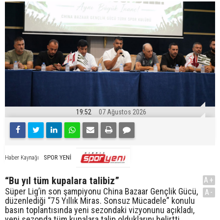
19:52
07 Ağustos 2026
SPOR YENİ
Haber Kaynağı
“Bu yıl tüm kupalara talibiz”
A+
Süper Lig’in son şampiyonu China Bazaar Gençlik Gücü,
A-
düzenlediği “75 Yıllık Miras. Sonsuz Mücadele” konulu
basın toplantısında yeni sezondaki vizyonunu açıkladı,
yeni sezonda tüm kupalara talip olduklarını belirtti