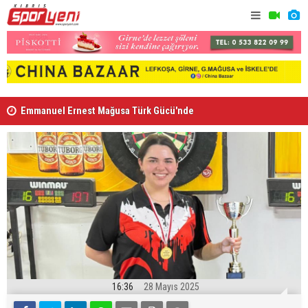
Emmanuel Ernest Mağusa Türk Gücü'nde
Nehir Deniz
16:36
28 Mayıs 2025