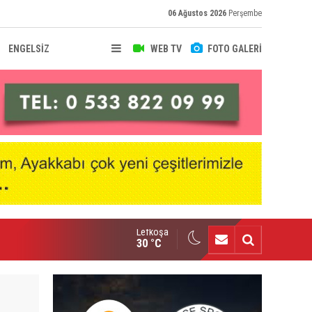
06 Ağustos 2026
Perşembe
ENGELSİZ
WEB TV
FOTO GALERİ
Lefkoşa
nçlik Gücü kampa girdi
30 °C