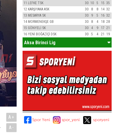
11
LEFKE TSK
30
10
5
15
35
12
KARŞIYAKA ASK
30
8
8
14
32
13
MESARYA SK
30
9
5
16
32
14
MORMENEKŞE GB
30
8
4
18
28
15
GÖNYELİ SK
30
4
9
17
21
16
YENİ BOĞAZİÇİ DSK
30
5
4
21
19
Aksa Birinci Lig
A+
.
A-