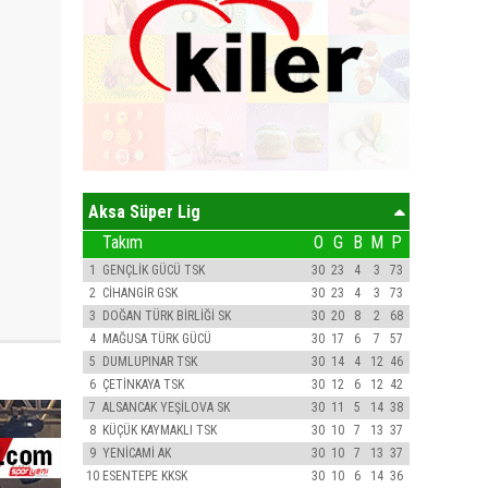
Aksa Süper Lig
Takım
O
G
B
M
P
1
GENÇLİK GÜCÜ TSK
30
23
4
3
73
2
CİHANGİR GSK
30
23
4
3
73
3
DOĞAN TÜRK BİRLİĞİ SK
30
20
8
2
68
4
MAĞUSA TÜRK GÜCÜ
30
17
6
7
57
5
DUMLUPINAR TSK
30
14
4
12
46
6
ÇETİNKAYA TSK
30
12
6
12
42
7
ALSANCAK YEŞİLOVA SK
30
11
5
14
38
8
KÜÇÜK KAYMAKLI TSK
30
10
7
13
37
9
YENİCAMİ AK
30
10
7
13
37
10
ESENTEPE KKSK
30
10
6
14
36