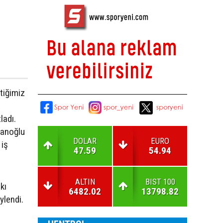
çtiğimiz
ladı.
lanoğlu
DOLAR
EURO
 iş
47.59
54.94
ALTIN
BIST 100
kı
6482.02
13798.82
öylendi.