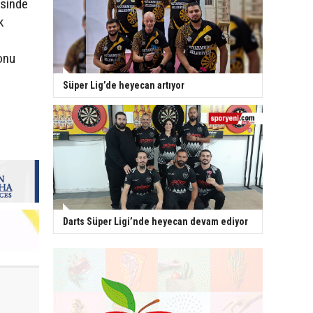
esinde
k
onu
Süper Lig’de heyecan artıyor
Darts Süper Ligi’nde heyecan devam ediyor