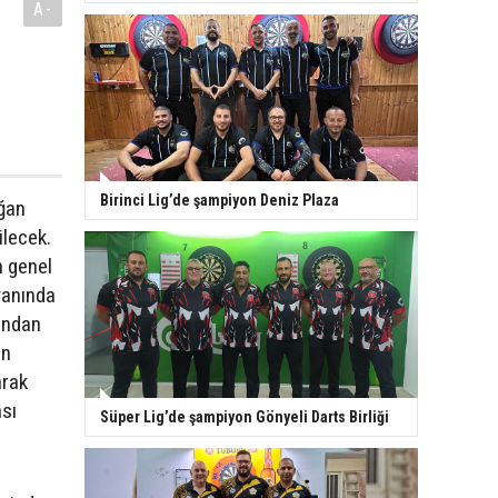
A-
Birinci Lig’de şampiyon Deniz Plaza
ğan
ilecek.
n genel
yanında
ından
ın
arak
sı
Süper Lig’de şampiyon Gönyeli Darts Birliği