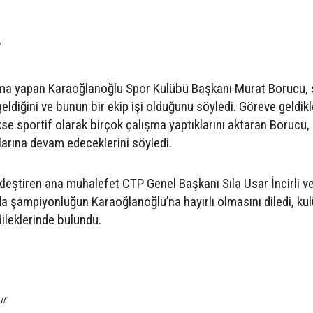
”
şma yapan Karaoğlanoğlu Spor Kulübü Başkanı Murat Borucu,
ldiğini ve bunun bir ekip işi olduğunu söyledi. Göreve geldik
se sportif olarak birçok çalışma yaptıklarını aktaran Borucu,
alarına devam edeceklerini söyledi.
eştiren ana muhalefet CTP Genel Başkanı Sıla Usar İncirli ve
a şampiyonluğun Karaoğlanoğlu’na hayırlı olmasını diledi, ku
ileklerinde bulundu.
ur