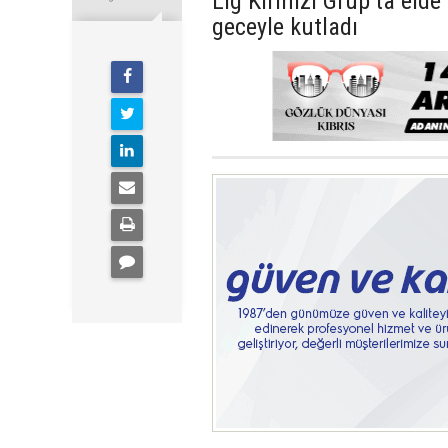
Lig Kırmızı Grup’ta eld
geceyle kutladı