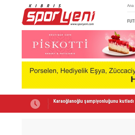
Ana 
FUT
Voleybolda transfer dönemi sürüyor