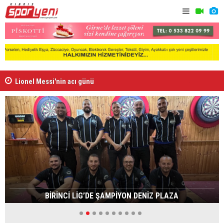
Lionel Messi'nin acı günü
Arsenal, B
BİRİNCİ LİG’DE ŞAMPİYON DENİZ PLAZA