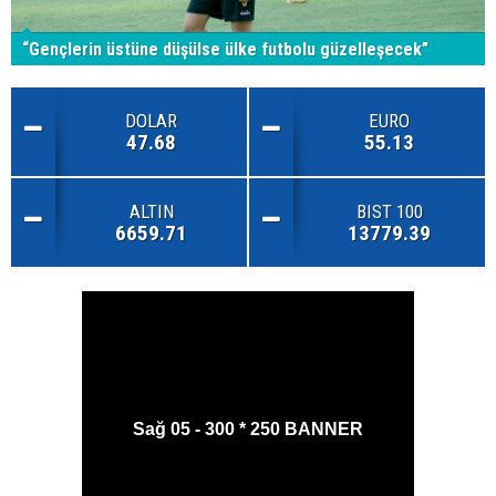
“Gençlerin üstüne düşülse ülke futbolu güzelleşecek”
DOLAR
EURO
47.68
55.13
ALTIN
BIST 100
6659.71
13779.39
Sağ 05 - 300 * 250 BANNER