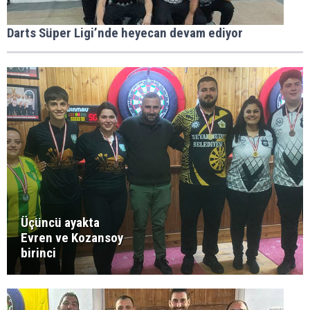
Darts Süper Ligi’nde heyecan devam ediyor
Üçüncü ayakta
Evren ve Kozansoy
birinci