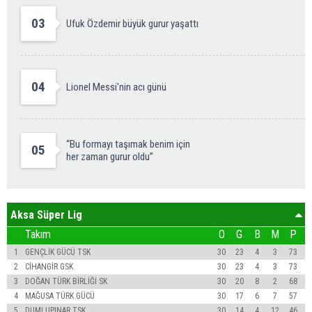
03
Ufuk Özdemir büyük gurur yaşattı
04
Lionel Messi'nin acı günü
“Bu formayı taşımak benim için
05
her zaman gurur oldu”
Aksa Süper Lig
Takım
O
G
B
M
P
1
GENÇLİK GÜCÜ TSK
30
23
4
3
73
2
CİHANGİR GSK
30
23
4
3
73
3
DOĞAN TÜRK BİRLİĞİ SK
30
20
8
2
68
4
MAĞUSA TÜRK GÜCÜ
30
17
6
7
57
5
DUMLUPINAR TSK
30
14
4
12
46