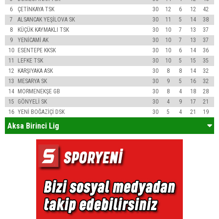
6
ÇETİNKAYA TSK
30
12
6
12
42
7
ALSANCAK YEŞİLOVA SK
30
11
5
14
38
8
KÜÇÜK KAYMAKLI TSK
30
10
7
13
37
9
YENİCAMİ AK
30
10
7
13
37
10
ESENTEPE KKSK
30
10
6
14
36
11
LEFKE TSK
30
10
5
15
35
12
KARŞIYAKA ASK
30
8
8
14
32
13
MESARYA SK
30
9
5
16
32
14
MORMENEKŞE GB
30
8
4
18
28
15
GÖNYELİ SK
30
4
9
17
21
16
YENİ BOĞAZİÇİ DSK
30
5
4
21
19
Aksa Birinci Lig