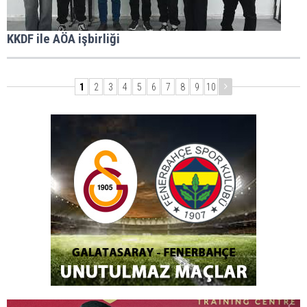
KKDF ile AÖA işbirliği
1
2
3
4
5
6
7
8
9
10