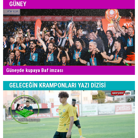
GÜNEY
Güneyde kupaya Baf imzası
GELECEĞİN KRAMPONLARI YAZI DİZİSİ