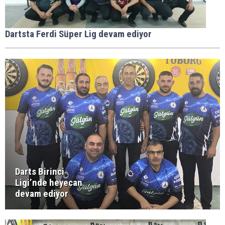
Dartsta Ferdi Süper Lig devam ediyor
Darts Birinci
Ligi’nde heyecan
devam ediyor