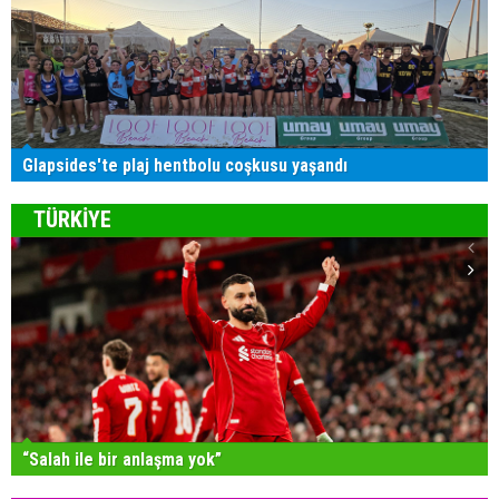
Glapsides'te plaj hentbolu coşkusu yaşandı
TÜRKİYE
“Salah ile bir anlaşma yok”