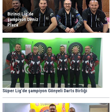
Birinci Lig’de
şampiyon Deniz
Plaza
Süper Lig’de şampiyon Gönyeli Darts Birliği