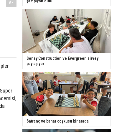
şampiyon oldu
A-
a
Sonay Construction ve Evergreen zirveyi
paylaşıyor
pler
 Süper
ademisi,
nda
Satranç ve bahar coşkusu bir arada