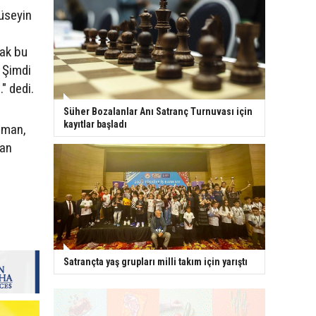
üseyin
rak bu
 Şimdi
" dedi.
Süher Bozalanlar Anı Satranç Turnuvası için
kayıtlar başladı
arman,
lan
Satrançta yaş grupları milli takım için yarıştı