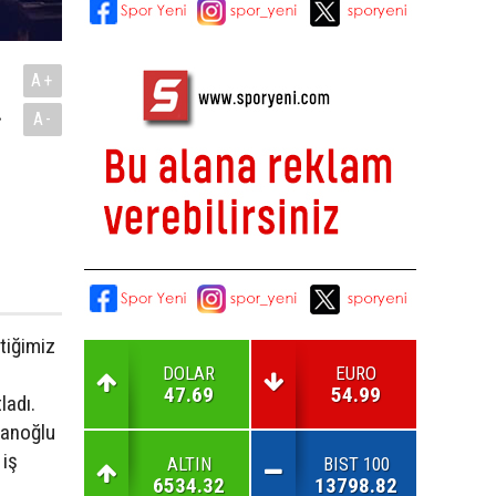
A+
.
A-
çtiğimiz
DOLAR
EURO
47.69
54.99
ladı.
lanoğlu
 iş
ALTIN
BIST 100
6534.32
13798.82