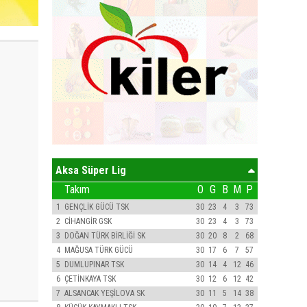
Aksa Süper Lig
Takım
O
G
B
M
P
1
GENÇLİK GÜCÜ TSK
30
23
4
3
73
2
CİHANGİR GSK
30
23
4
3
73
3
DOĞAN TÜRK BİRLİĞİ SK
30
20
8
2
68
4
MAĞUSA TÜRK GÜCÜ
30
17
6
7
57
5
DUMLUPINAR TSK
30
14
4
12
46
6
ÇETİNKAYA TSK
30
12
6
12
42
7
ALSANCAK YEŞİLOVA SK
30
11
5
14
38