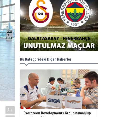
Bu Kategorideki Diğer Haberler
A+
Evergreen Developments Group namağlup