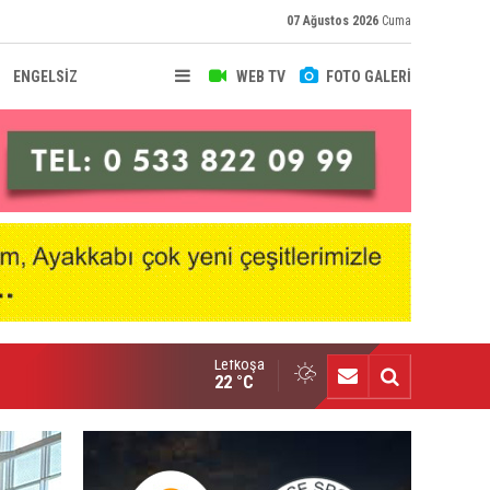
07 Ağustos 2026
Cuma
ENGELSİZ
WEB TV
FOTO GALERİ
Lefkoşa
nçlik Gücü kampa girdi
22 °C