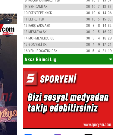
8
KÜÇÜK KAYMAKLI TSK
30
10
7
13
37
9
YENİCAMİ AK
30
10
7
13
37
10
ESENTEPE KKSK
30
10
6
14
36
11
LEFKE TSK
30
10
5
15
35
12
KARŞIYAKA ASK
30
8
8
14
32
13
MESARYA SK
30
9
5
16
32
14
MORMENEKŞE GB
30
8
4
18
28
15
GÖNYELİ SK
30
4
9
17
21
16
YENİ BOĞAZİÇİ DSK
30
5
4
21
19
Aksa Birinci Lig