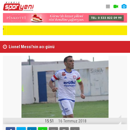
Lionel Messi'nin acı günü
Arsenal, B
15:51
16 Temmuz 2018