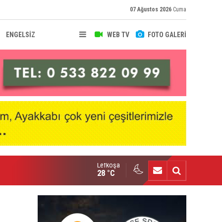
07 Ağustos 2026
Cuma
ENGELSİZ
WEB TV
FOTO GALERİ
Lefkoşa
hir Deniz, Türkiye ikincisi
28 °C