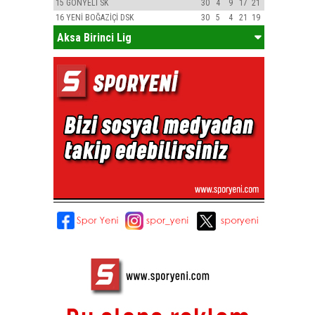
15
GÖNYELİ SK
30
4
9
17
21
16
YENİ BOĞAZİÇİ DSK
30
5
4
21
19
Aksa Birinci Lig