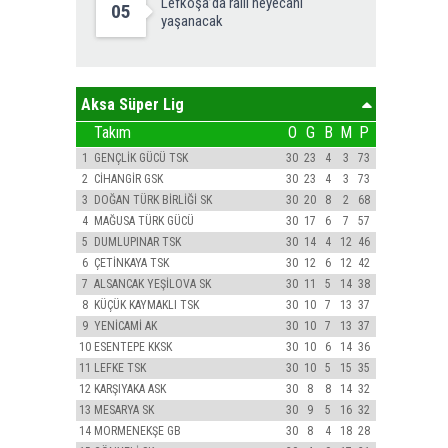
Lefkoşa’da ralli heyecanı
05
yaşanacak
Aksa Süper Lig
Takım
O
G
B
M
P
1
GENÇLİK GÜCÜ TSK
30
23
4
3
73
2
CİHANGİR GSK
30
23
4
3
73
3
DOĞAN TÜRK BİRLİĞİ SK
30
20
8
2
68
4
MAĞUSA TÜRK GÜCÜ
30
17
6
7
57
5
DUMLUPINAR TSK
30
14
4
12
46
6
ÇETİNKAYA TSK
30
12
6
12
42
7
ALSANCAK YEŞİLOVA SK
30
11
5
14
38
8
KÜÇÜK KAYMAKLI TSK
30
10
7
13
37
9
YENİCAMİ AK
30
10
7
13
37
10
ESENTEPE KKSK
30
10
6
14
36
11
LEFKE TSK
30
10
5
15
35
12
KARŞIYAKA ASK
30
8
8
14
32
13
MESARYA SK
30
9
5
16
32
14
MORMENEKŞE GB
30
8
4
18
28