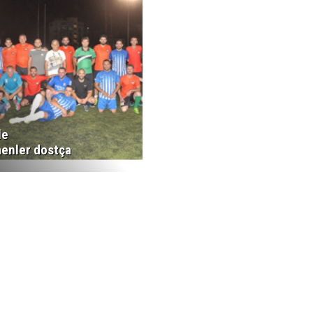
le
enler dostça