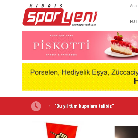
Ana 
FUT
“Bu yıl tüm kupalara talibiz”
Emmanuel Ernest Mağusa Türk Gücü'