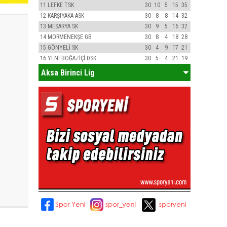
11
LEFKE TSK
30
10
5
15
35
12
KARŞIYAKA ASK
30
8
8
14
32
13
MESARYA SK
30
9
5
16
32
14
MORMENEKŞE GB
30
8
4
18
28
15
GÖNYELİ SK
30
4
9
17
21
16
YENİ BOĞAZİÇİ DSK
30
5
4
21
19
Aksa Birinci Lig