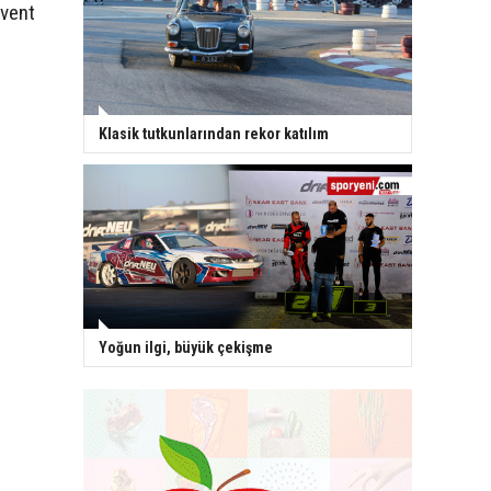
Event
Klasik tutkunlarından rekor katılım
Yoğun ilgi, büyük çekişme