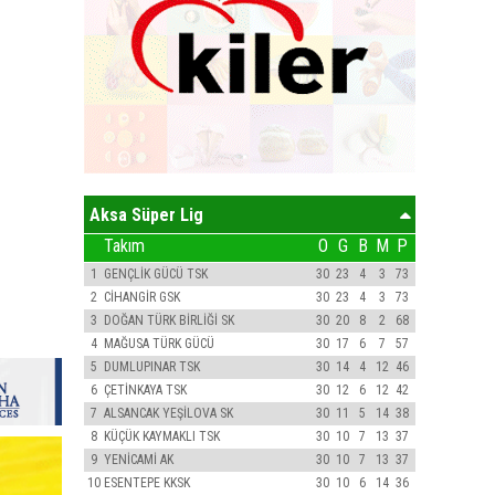
Aksa Süper Lig
Takım
O
G
B
M
P
1
GENÇLİK GÜCÜ TSK
30
23
4
3
73
2
CİHANGİR GSK
30
23
4
3
73
3
DOĞAN TÜRK BİRLİĞİ SK
30
20
8
2
68
4
MAĞUSA TÜRK GÜCÜ
30
17
6
7
57
5
DUMLUPINAR TSK
30
14
4
12
46
6
ÇETİNKAYA TSK
30
12
6
12
42
7
ALSANCAK YEŞİLOVA SK
30
11
5
14
38
8
KÜÇÜK KAYMAKLI TSK
30
10
7
13
37
9
YENİCAMİ AK
30
10
7
13
37
10
ESENTEPE KKSK
30
10
6
14
36