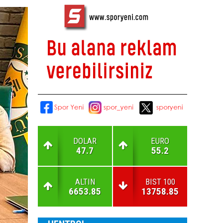
DOLAR
EURO
47.7
55.2
ALTIN
BIST 100
6653.85
13758.85