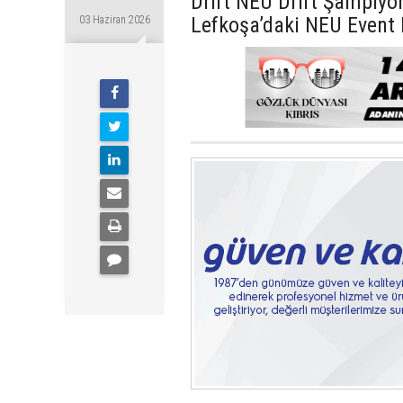
Drift NEU Drift Şampiyon
Lefkoşa’daki NEU Event P
03 Haziran 2026