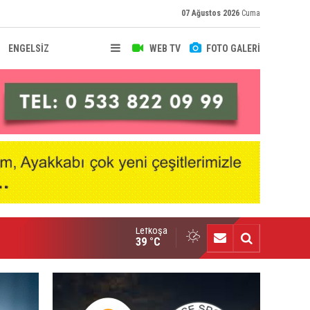
07 Ağustos 2026
Cuma
ENGELSİZ
WEB TV
FOTO GALERİ
Lefkoşa
fke'de Levent Eriş dönemi
39 °C