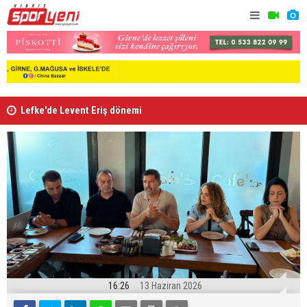
Lefke'de Levent Eriş dönemi
“Kıbrıs’ta
16:26
13 Haziran 2026