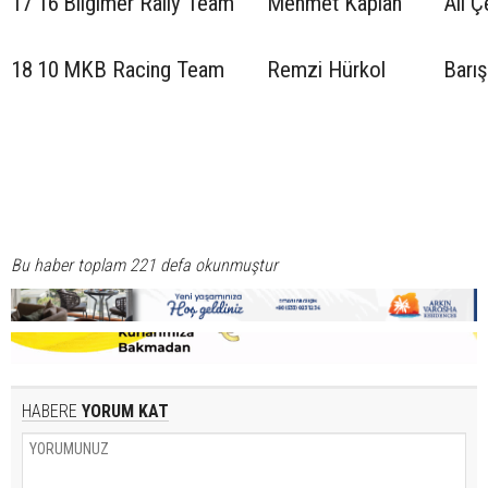
17
16
Bilgimer Rally Team
Mehmet Kaplan
Ali Ç
18
10
MKB Racing Team
Remzi Hürkol
Barış
Bu haber toplam 221 defa okunmuştur
HABERE
YORUM KAT