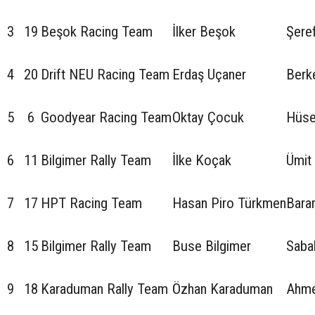
3
19
Beşok Racing Team
İlker Beşok
Şere
4
20
Drift NEU Racing Team
Erdaş Uçaner
Berk
5
6
Goodyear Racing Team
Oktay Çocuk
Hüse
6
11
Bilgimer Rally Team
İlke Koçak
Ümit
7
17
HPT Racing Team
Hasan Piro Türkmen
Bara
8
15
Bilgimer Rally Team
Buse Bilgimer
Sabah
9
18
Karaduman Rally Team
Özhan Karaduman
Ahme