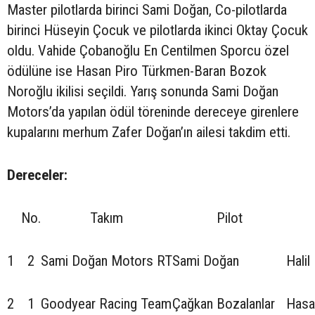
Master pilotlarda birinci Sami Doğan, Co-pilotlarda
birinci Hüseyin Çocuk ve pilotlarda ikinci Oktay Çocuk
oldu. Vahide Çobanoğlu En Centilmen Sporcu özel
ödülüne ise Hasan Piro Türkmen-Baran Bozok
Noroğlu ikilisi seçildi. Yarış sonunda Sami Doğan
Motors’da yapılan ödül töreninde dereceye girenlere
kupalarını merhum Zafer Doğan’ın ailesi takdim etti.
Dereceler:
No.
Takım
Pilot
1
2
Sami Doğan Motors RT
Sami Doğan
Halil
2
1
Goodyear Racing Team
Çağkan Bozalanlar
Hasa