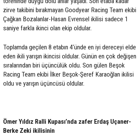
töreninde duygu dolu anlar yaşadı. Son etaba kadar
zirve takibini bırakmayan Goodyear Racing Team ekibi
Çağkan Bozalanlar-Hasan Evrensel ikilisi sadece 1
saniye farkla ikinci olan ekip oldular.
Toplamda geçilen 8 etabın 4’ünde en iyi dereceyi elde
eden ikili yarışın ikincisi oldular. Günün en çok değişen
sıralarından biri üçüncülük oldu. Son gülen Beşok
Racing Team ekibi İlker Beşok-Şeref Karaoğlan ikilisi
oldu ve yarışın üçüncüsü oldular.
Ömer Yıldız Ralli Kupası’nda zafer Erdaş Uçaner-
Berke Zeki ikilisinin