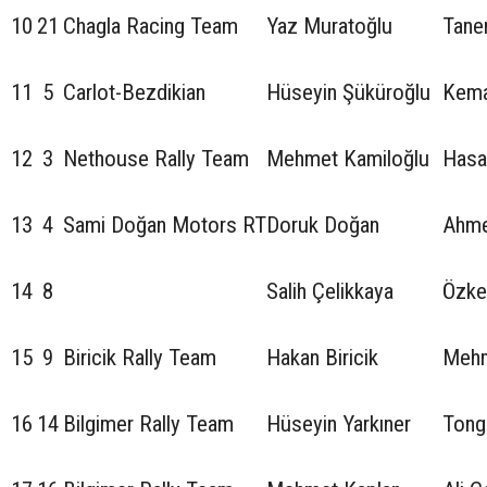
10
21
Chagla Racing Team
Yaz Muratoğlu
Tane
11
5
Carlot-Bezdikian
Hüseyin Şüküroğlu
Kema
12
3
Nethouse Rally Team
Mehmet Kamiloğlu
Hasa
13
4
Sami Doğan Motors RT
Doruk Doğan
Ahme
14
8
Salih Çelikkaya
Özke
15
9
Biricik Rally Team
Hakan Biricik
Mehm
16
14
Bilgimer Rally Team
Hüseyin Yarkıner
Tong