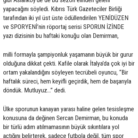
gibi Aslanköy’de de bu sezon elinden geleni
yapacağını söyledi. Kıbrıs Türk Gazeteciler Birliği
tarafından iki yıl üst üste ödüllendirilen YENİDÜZEN
ve SPORYENİ’nin röportaj serisi SPORUN İZİNDE
yazı dizisinin bu haftaki konuğu olan Demirman,
milli formayla şampiyonluk yaşamanın büyük bir gurur
olduğuna dikkat çekti. Kafile olarak İtalya’da çok iyi bir
ortam yakalandığını söyleyen tecrübeli oyuncu, “Bir
haftalık süreci, hem keyifli geçirdik, hem de başarıyla
döndük. Mutluyuz...” dedi.
Ülke sporunun kanayan yarası haline gelen tesisleşme
konusuna da değinen Sercan Demirman, bu konuda
bir türlü adım atılmamasının büyük sıkıntılara yol
açtığını belirterek, sadece futbola değil, tüm spor