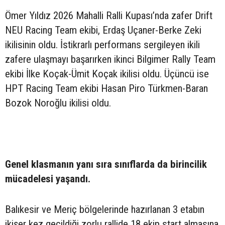
Ömer Yıldız 2026 Mahalli Ralli Kupası’nda zafer Drift
NEU Racing Team ekibi, Erdaş Uçaner-Berke Zeki
ikilisinin oldu. İstikrarlı performans sergileyen ikili
zafere ulaşmayı başarırken ikinci Bilgimer Rally Team
ekibi İlke Koçak-Ümit Koçak ikilisi oldu. Üçüncü ise
HPT Racing Team ekibi Hasan Piro Türkmen-Baran
Bozok Noroğlu ikilisi oldu.
Genel klasmanın yanı sıra sınıflarda da birincilik
mücadelesi yaşandı.
Balıkesir ve Meriç bölgelerinde hazırlanan 3 etabın
ikişer kez geçildiği zorlu rallide 18 ekip start almasına