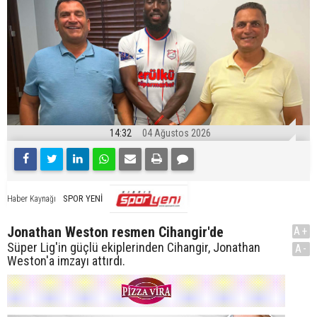
14:32
04 Ağustos 2026
SPOR YENİ
Haber Kaynağı
Jonathan Weston resmen Cihangir'de
A+
Süper Lig'in güçlü ekiplerinden Cihangir, Jonathan
A-
Weston'a imzayı attırdı.