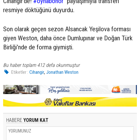
Cihangir’de!
#oynabohor
" paylaşımıyla transferi
resmiye döktüğünü duyurdu.
Son olarak geçen sezon Alsancak Yeşilova forması
giyen Weston, daha önce Dumlupınar ve Doğan Türk
Birliği'nde de forma giymişti.
Bu haber toplam 412 defa okunmuştur
,
Etiketler :
Cihangir
Jonathan Weston
HABERE
YORUM KAT