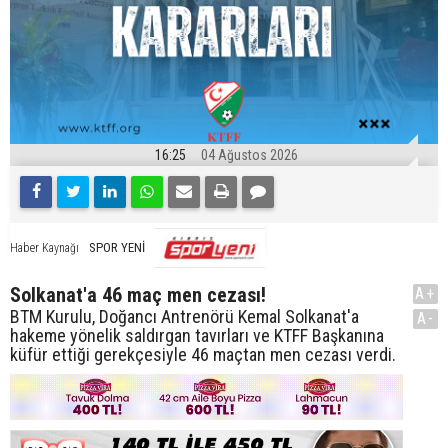
16:25
04 Ağustos 2026
SPOR YENİ
Haber Kaynağı
Solkanat'a 46 maç men cezası!
A+
BTM Kurulu, Doğancı Antrenörü Kemal Solkanat'a
A-
hakeme yönelik saldırgan tavırları ve KTFF Başkanına
küfür ettiği gerekçesiyle 46 maçtan men cezası verdi.