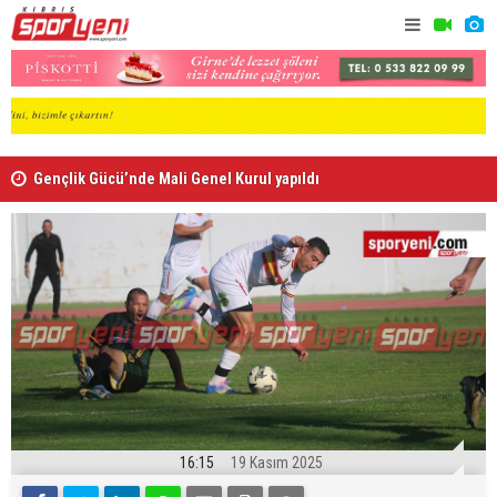
Gençlik Gücü’nde Mali Genel Kurul yapıldı
Kaymaklı h
16:15
19 Kasım 2025