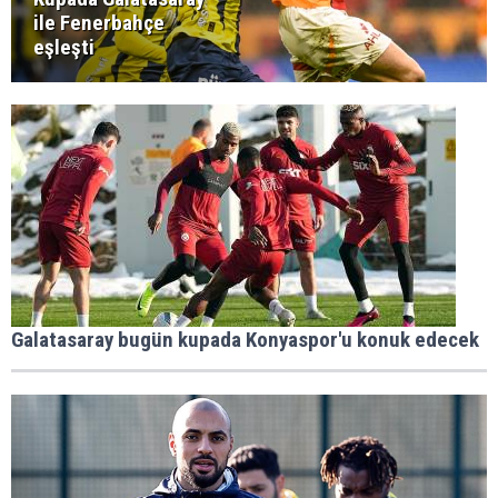
ile Fenerbahçe
eşleşti
Galatasaray bugün kupada Konyaspor'u konuk edecek