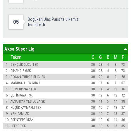
Doğukan Ulaç Paris'te ülkemizi
05
temsil etti
Aksa Süper Lig
Takım
O
G
B
M
P
1
GENÇLİK GÜCÜ TSK
30
23
4
3
73
2
CİHANGİR GSK
30
23
4
3
73
3
DOĞAN TÜRK BİRLİĞİ SK
30
20
8
2
68
4
MAĞUSA TÜRK GÜCÜ
30
17
6
7
57
5
DUMLUPINAR TSK
30
14
4
12
46
6
ÇETİNKAYA TSK
30
12
6
12
42
7
ALSANCAK YEŞİLOVA SK
30
11
5
14
38
8
KÜÇÜK KAYMAKLI TSK
30
10
7
13
37
9
YENİCAMİ AK
30
10
7
13
37
10
ESENTEPE KKSK
30
10
6
14
36
11
LEFKE TSK
30
10
5
15
35