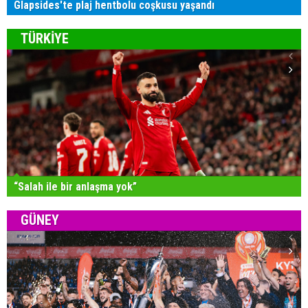
Glapsides'te plaj hentbolu coşkusu yaşandı
TÜRKİYE
“Salah ile bir anlaşma yok”
GÜNEY