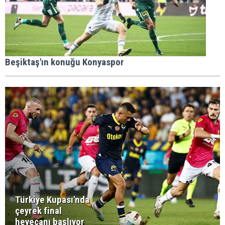
Beşiktaş'ın konuğu Konyaspor
Türkiye Kupası'nda
çeyrek final
heyecanı başlıyor