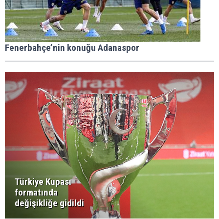
Fenerbahçe’nin konuğu Adanaspor
Türkiye Kupası
formatında
değişikliğe gidildi