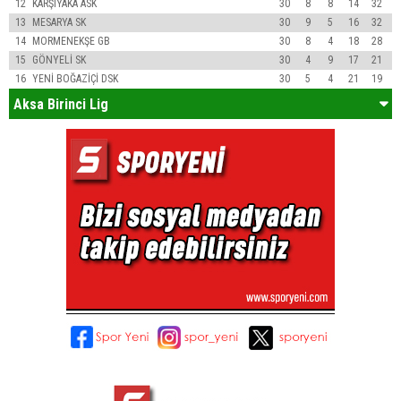
12
KARŞIYAKA ASK
30
8
8
14
32
13
MESARYA SK
30
9
5
16
32
14
MORMENEKŞE GB
30
8
4
18
28
15
GÖNYELİ SK
30
4
9
17
21
16
YENİ BOĞAZİÇİ DSK
30
5
4
21
19
Aksa Birinci Lig