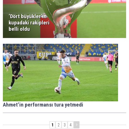
‘Dört büyükler’in
kupadaki rakipleri
belli oldu
Ahmet’in performansı tura yetmedi
1
2
3
4