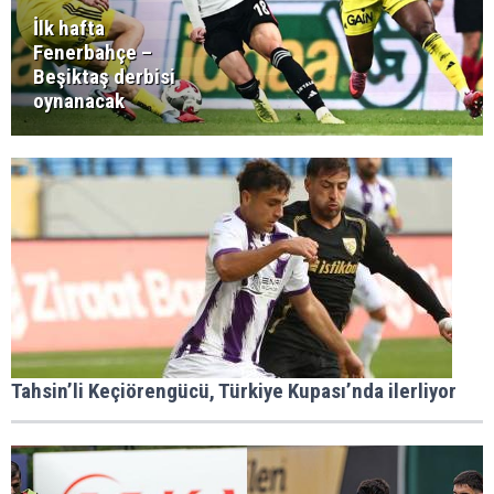
İlk hafta
Fenerbahçe –
Beşiktaş derbisi
oynanacak
Tahsin’li Keçiörengücü, Türkiye Kupası’nda ilerliyor