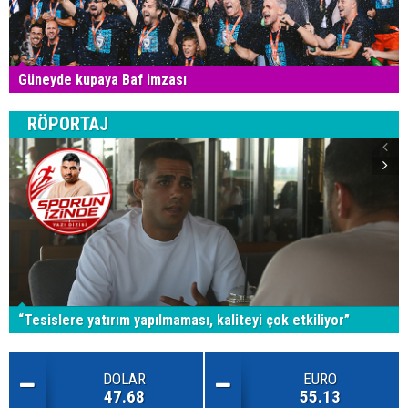
Güneyde kupaya Baf imzası
RÖPORTAJ
“Tesislere yatırım yapılmaması, kaliteyi çok etkiliyor”
DOLAR
EURO
47.68
55.13