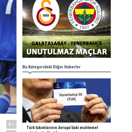
Bu Kategorideki Diğer Haberler
A+
Türk takımlarının Avrupa'daki muhtemel