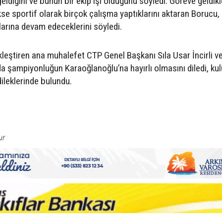
ldiğini ve bunun bir ekip işi olduğunu söyledi. Göreve geldik
se sportif olarak birçok çalışma yaptıklarını aktaran Borucu,
alarına devam edeceklerini söyledi.
eştiren ana muhalefet CTP Genel Başkanı Sıla Usar İncirli ve
a şampiyonluğun Karaoğlanoğlu’na hayırlı olmasını diledi, ku
ileklerinde bulundu.
ur