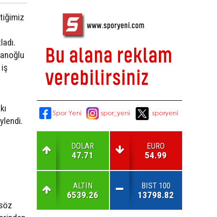
çtiğimiz
ladı.
lanoğlu
 iş
kı
öylendi.
DOLAR
EURO
47.71
54.99
ALTIN
BIST 100
6539.26
13798.82
 söz