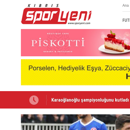
Ana 
FUT
Voleybolda transfer dönemi sürüyor