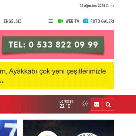
07 Ağustos 2026
Cuma
ENGELSİZ
WEB TV
FOTO GALERİ
Lefkoşa
nçlik Gücü kampa girdi
22 °C