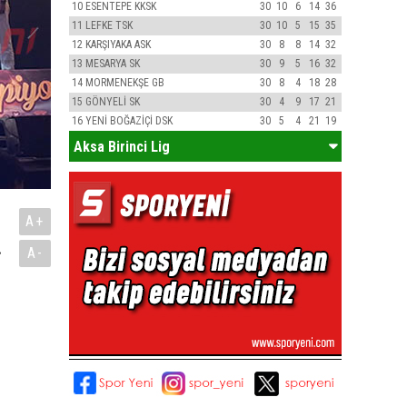
10
ESENTEPE KKSK
30
10
6
14
36
11
LEFKE TSK
30
10
5
15
35
12
KARŞIYAKA ASK
30
8
8
14
32
13
MESARYA SK
30
9
5
16
32
14
MORMENEKŞE GB
30
8
4
18
28
15
GÖNYELİ SK
30
4
9
17
21
16
YENİ BOĞAZİÇİ DSK
30
5
4
21
19
Aksa Birinci Lig
A+
.
A-