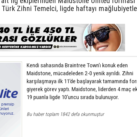
e alt lig ekiplerinden Maidstone United forması
ı Türk Zihni Temelci, ligde haftayı mağlubiyetle
Kendi sahasında Braintree Town’ı konuk eden
Maidstone, mücadeleden 2-0 yenik ayrıldı. Zihni
karşılaşmaya ilk 11’de başlayarak tamamında fo
giyerek görev yaptı. Maidstone, liderden 4 maç ek
19 puanla ligde 10’uncu sırada bulunuyor.
Bu haber toplam 1842 defa okunmuştur