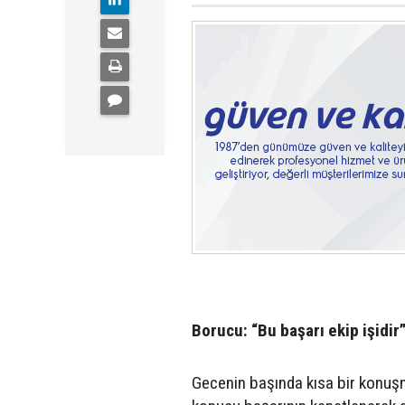
Borucu: “Bu başarı ekip işidir
Gecenin başında kısa bir konu