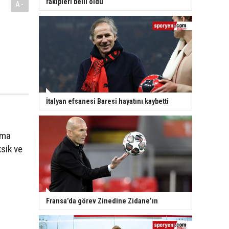
rakipleri belli oldu
A-
İtalyan efsanesi Baresi hayatını kaybetti
rma
sik ve
Fransa’da görev Zinedine Zidane’ın