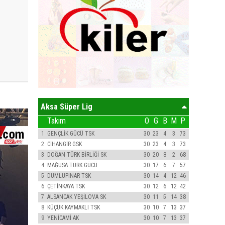
Aksa Süper Lig
Takım
O
G
B
M
P
1
GENÇLİK GÜCÜ TSK
30
23
4
3
73
2
CİHANGİR GSK
30
23
4
3
73
3
DOĞAN TÜRK BİRLİĞİ SK
30
20
8
2
68
4
MAĞUSA TÜRK GÜCÜ
30
17
6
7
57
5
DUMLUPINAR TSK
30
14
4
12
46
6
ÇETİNKAYA TSK
30
12
6
12
42
7
ALSANCAK YEŞİLOVA SK
30
11
5
14
38
8
KÜÇÜK KAYMAKLI TSK
30
10
7
13
37
9
YENİCAMİ AK
30
10
7
13
37