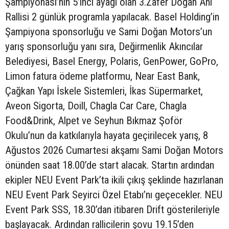
Şampiyonası’nın 5’inci ayağı olan 3.Zafer Doğan Anı
Rallisi 2 günlük programla yapılacak. Basel Holding’in
Şampiyona sponsorluğu ve Sami Doğan Motors’un
yarış sponsorluğu yanı sıra, Değirmenlik Akıncılar
Belediyesi, Basel Energy, Polaris, GenPower, GoPro,
Limon fatura ödeme platformu, Near East Bank,
Çağkan Yapı İskele Sistemleri, İkas Süpermarket,
Aveon Sigorta, Doill, Chagla Car Care, Chagla
Food&Drink, Alpet ve Seyhun Bıkmaz Şoför
Okulu’nun da katkılarıyla hayata geçirilecek yarış, 8
Ağustos 2026 Cumartesi akşamı Sami Doğan Motors
önünden saat 18.00’de start alacak. Startın ardından
ekipler NEU Event Park’ta ikili çıkış şeklinde hazırlanan
NEU Event Park Seyirci Özel Etabı’nı geçecekler. NEU
Event Park SSS, 18.30’dan itibaren Drift gösterileriyle
başlayacak. Ardından rallicilerin şovu 19.15’den