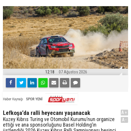
12:18
07 Ağustos 2026
SPOR YENİ
Haber Kaynağı
Lefkoşa’da ralli heyecanı yaşanacak
A+
Kuzey Kıbrıs Turing ve Otomobil Kurumu’nun organize
A-
ettiği ve ana sponsorluğunu Basel Holding’in
üstlendiği 2026 Kuzey Kıbrıs Ralli Şampiyonası beşinci