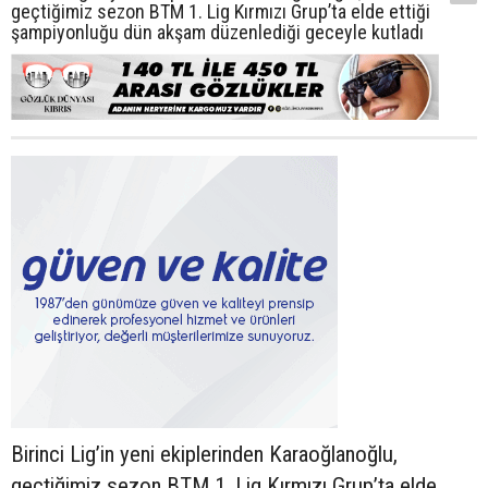
geçtiğimiz sezon BTM 1. Lig Kırmızı Grup’ta elde ettiği
şampiyonluğu dün akşam düzenlediği geceyle kutladı
Birinci Lig’in yeni ekiplerinden Karaoğlanoğlu,
geçtiğimiz sezon BTM 1. Lig Kırmızı Grup’ta elde