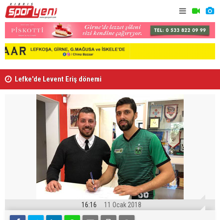
Lefke'de Levent Eriş dönemi
“Kıbrıs’ta
16:16
11 Ocak 2018