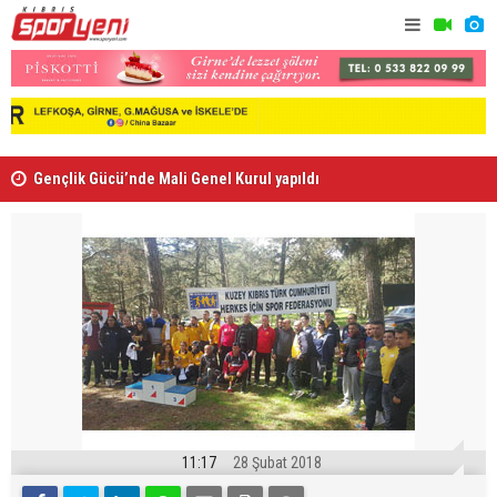
Gençlik Gücü’nde Mali Genel Kurul yapıldı
Kaymaklı h
11:17
28 Şubat 2018