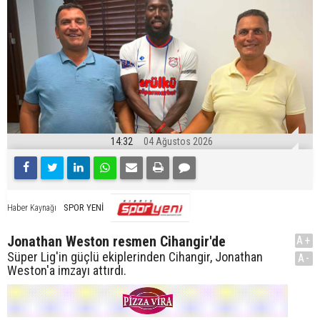
14:32
04 Ağustos 2026
SPOR YENİ
Haber Kaynağı
Jonathan Weston resmen Cihangir'de
A+
Süper Lig'in güçlü ekiplerinden Cihangir, Jonathan
A-
Weston'a imzayı attırdı.