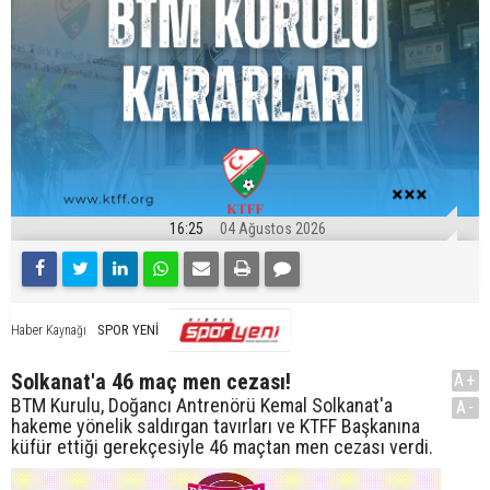
16:25
04 Ağustos 2026
SPOR YENİ
Haber Kaynağı
Solkanat'a 46 maç men cezası!
A+
BTM Kurulu, Doğancı Antrenörü Kemal Solkanat'a
A-
hakeme yönelik saldırgan tavırları ve KTFF Başkanına
küfür ettiği gerekçesiyle 46 maçtan men cezası verdi.