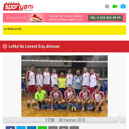
Lefke'de Levent Eriş dönemi
“Kıbrıs’ta
17:30
08 Haziran 2018