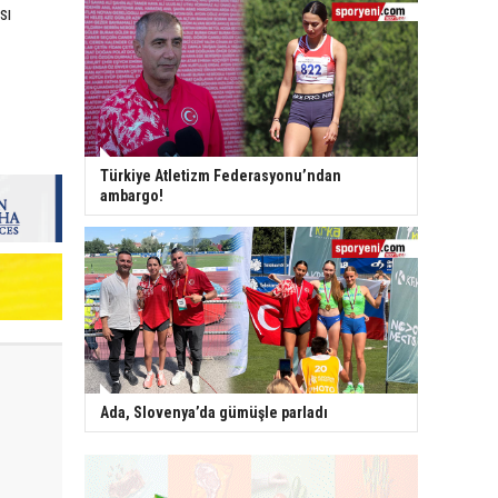
sı
Türkiye Atletizm Federasyonu’ndan
ambargo!
Ada, Slovenya’da gümüşle parladı