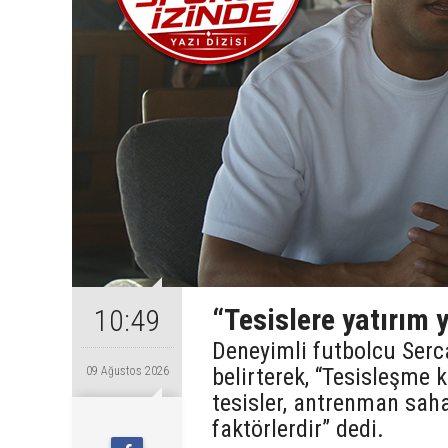
“Tesislere yatırım 
10:49
Deneyimli futbolcu Ser
belirterek, “Tesisleşme 
09 Ağustos 2026
tesisler, antrenman sahal
faktörlerdir” dedi.