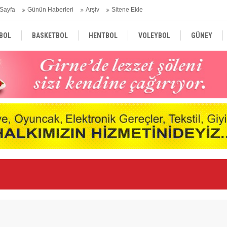
Sayfa
Günün Haberleri
Arşiv
Sitene Ekle
BOL
BASKETBOL
HENTBOL
VOLEYBOL
GÜNEY
TÜRKİYE
AVRUPA
DÜNYA
 çok etkiliyor”
"G