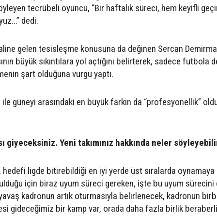
öyleyen tecrübeli oyuncu, “Bir haftalık süreci, hem keyifli geçi
z...” dedi.
aline gelen tesisleşme konusuna da değinen Sercan Demirma
ın büyük sıkıntılara yol açtığını belirterek, sadece futbola de
menin şart olduğuna vurgu yaptı.
 ile güneyi arasındaki en büyük farkın da “profesyonellik” ol
 giyeceksiniz. Yeni takımınız hakkında neler söyleyebili
 hedefi ligde bitirebildiği en iyi yerde üst sıralarda oynamaya
urulduğu için biraz uyum süreci gereken, işte bu uyum sürecini
yavaş kadronun artık oturmasıyla belirlenecek, kadronun birbi
tesi gideceğimiz bir kamp var, orada daha fazla birlik beraberli