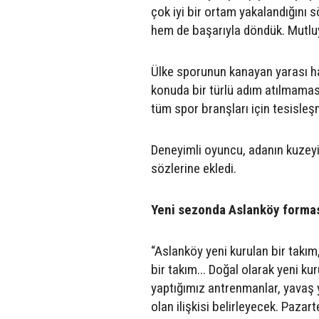
çok iyi bir ortam yakalandığını s
hem de başarıyla döndük. Mutluyu
Ülke sporunun kanayan yarası h
konuda bir türlü adım atılmamasın
tüm spor branşları için tesisleş
Deneyimli oyuncu, adanın kuzeyi
sözlerine ekledi.
Yeni sezonda Aslanköy forması
“Aslanköy yeni kurulan bir takım,
bir takım... Doğal olarak yeni k
yaptığımız antrenmanlar, yavaş 
olan ilişkisi belirleyecek. Pazar