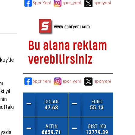
nköy’de
nı
ki yıl
nin
DOLAR
EURO
haftaki
47.68
55.13
ALTIN
BIST 100
6659.71
13779.39
lya’da