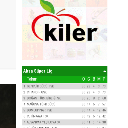
Aksa Süper Lig
Takım
O
G
B
M
P
1
GENÇLİK GÜCÜ TSK
30
23
4
3
73
2
CİHANGİR GSK
30
23
4
3
73
3
DOĞAN TÜRK BİRLİĞİ SK
30
20
8
2
68
4
MAĞUSA TÜRK GÜCÜ
30
17
6
7
57
5
DUMLUPINAR TSK
30
14
4
12
46
6
ÇETİNKAYA TSK
30
12
6
12
42
7
ALSANCAK YEŞİLOVA SK
30
11
5
14
38