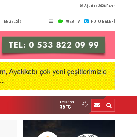
09 Ağustos 2026
Pazar
ENGELSİZ
WEB TV
FOTO GALERİ
Lefkoşa
eçmiş olsun Hakan Karacaoğlu"
36 °C