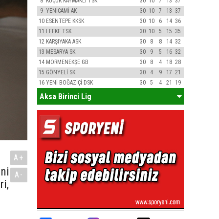
8
KÜÇÜK KAYMAKLI TSK
30
10
7
13
37
9
YENİCAMİ AK
30
10
7
13
37
10
ESENTEPE KKSK
30
10
6
14
36
11
LEFKE TSK
30
10
5
15
35
12
KARŞIYAKA ASK
30
8
8
14
32
13
MESARYA SK
30
9
5
16
32
14
MORMENEKŞE GB
30
8
4
18
28
15
GÖNYELİ SK
30
4
9
17
21
16
YENİ BOĞAZİÇİ DSK
30
5
4
21
19
Aksa Birinci Lig
A+
ni
A-
i,