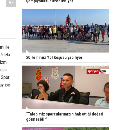
Şampiyonası düzenleniyor
A-
mı ile
e’deki
20 Temmuz Yol Koşusu yapılıyor
tizm
ndan
A Spor
ay ise
“Talebimiz sporcularımızın hak ettiği değeri
görmesidir”