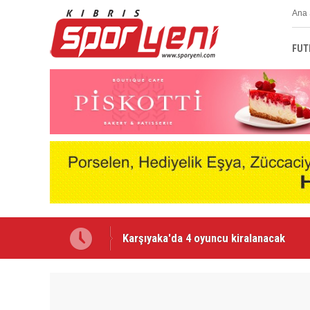
Ana 
FUT
“Tesislere yatırım yapılmaması, kaliteyi