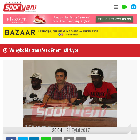
Voleybolda transfer dönemi sürüyor
Gençlik Gü
20:04
21 Eylül 2017