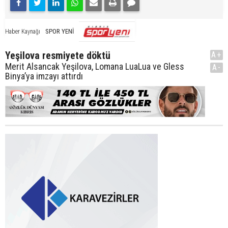
SPOR YENİ
Haber Kaynağı
Yeşilova resmiyete döktü
A+
Merit Alsancak Yeşilova, Lomana LuaLua ve Gless
A-
Binya’ya imzayı attırdı