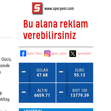
k Gücü,
esinde
DOLAR
EURO
u
47.68
55.13
ALTIN
BIST 100
üp
6659.71
13779.39
Altay,