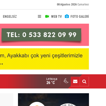
08 Ağustos 2026
Cumartesi
ENGELSİZ
WEB TV
FOTO GALERİ
Lefkoşa
hir Deniz, Türkiye ikincisi
26 °C