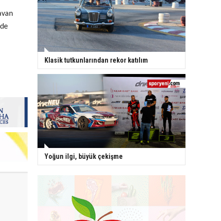
avan
rde
Klasik tutkunlarından rekor katılım
Yoğun ilgi, büyük çekişme