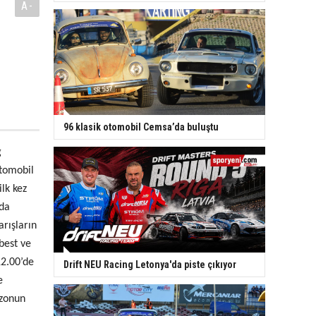
A-
96 klasik otomobil Cemsa’da buluştu
g
Otomobil
ilk kez
nda
arışların
best ve
12.00’de
Drift NEU Racing Letonya'da piste çıkıyor
e
ezonun