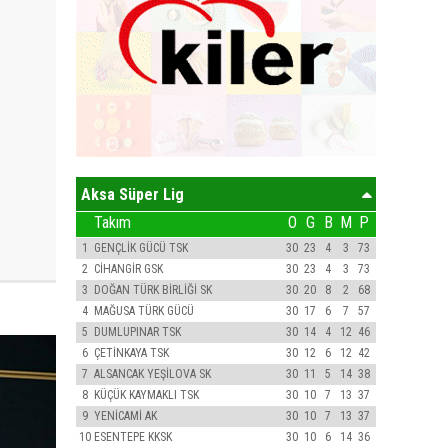
Aksa Süper Lig
Takım
O
G
B
M
P
1
GENÇLİK GÜCÜ TSK
30
23
4
3
73
2
CİHANGİR GSK
30
23
4
3
73
3
DOĞAN TÜRK BİRLİĞİ SK
30
20
8
2
68
4
MAĞUSA TÜRK GÜCÜ
30
17
6
7
57
5
DUMLUPINAR TSK
30
14
4
12
46
6
ÇETİNKAYA TSK
30
12
6
12
42
7
ALSANCAK YEŞİLOVA SK
30
11
5
14
38
8
KÜÇÜK KAYMAKLI TSK
30
10
7
13
37
9
YENİCAMİ AK
30
10
7
13
37
10
ESENTEPE KKSK
30
10
6
14
36