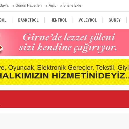
Sayfa
Günün Haberleri
Arşiv
Sitene Ekle
BOL
BASKETBOL
HENTBOL
VOLEYBOL
GÜNEY
TÜRKİYE
AVRUPA
DÜNYA
nde
Ne