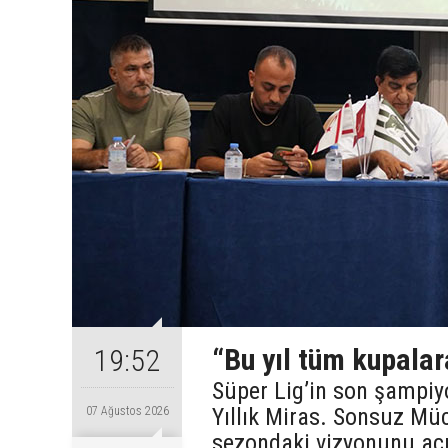
“Bu yıl tüm kupalar
19:52
Süper Lig’in son şampiy
Yıllık Miras. Sonsuz Mü
07 Ağustos 2026
sezondaki vizyonunu açı