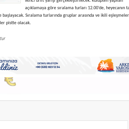
ikinci drift yarışı gerçekleştirilecek. Kulüpten yapılan
açıklamaya göre sıralama turları 12.00’de, heyecanın t
de başlayacak. Sıralama turlarında gruplar arasında ve ikili eşleşmele
ler pistte olacak.
tur