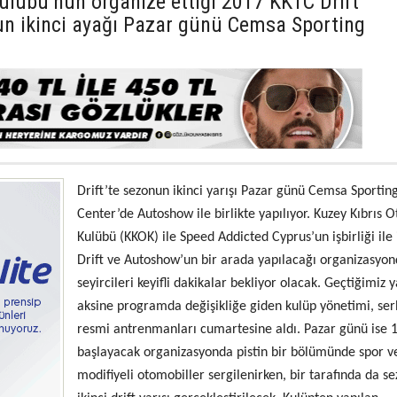
ulübü’nün organize ettiği 2017 KKTC Drift
n ikinci ayağı Pazar günü Cemsa Sporting
Drift’te sezonun ikinci yarışı Pazar günü Cemsa Sportin
Center’de Autoshow ile birlikte yapılıyor. Kuzey Kıbrıs 
Kulübü (KKOK) ile Speed Addicted Cyprus’un işbirliği ile 
Drift ve Autoshow’un bir arada yapılacağı organizasyo
seyircileri keyifli dakikalar bekliyor olacak. Geçtiğimiz y
aksine programda değişikliğe giden kulüp yönetimi, ser
resmi antrenmanları cumartesine aldı. Pazar günü ise 
başlayacak organizasyonda pistin bir bölümünde spor v
modifiyeli otomobiller sergilenirken, bir tarafında da s