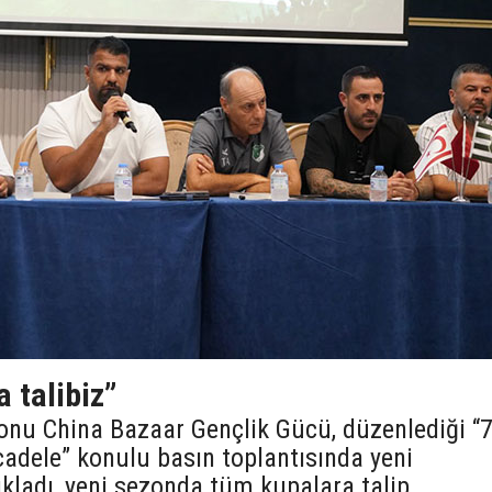
a talibiz”
onu China Bazaar Gençlik Gücü, düzenlediği “
cadele” konulu basın toplantısında yeni
kladı, yeni sezonda tüm kupalara talip