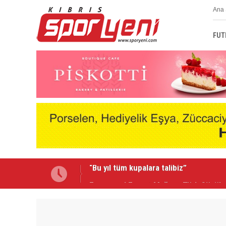
Ana 
FUT
Emmanuel Ernest Mağusa Türk Gücü'