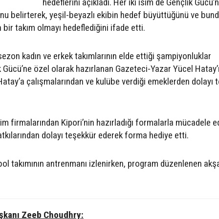
hedeflerini açıkladı. Her iki isim de Gençlik Gücü’
nu belirterek, yeşil-beyazlı ekibin hedef büyüttüğünü ve bun
bir takım olmayı hedeflediğini ifade etti.
sezon kadın ve erkek takımlarının elde ettiği şampiyonluklar
k Gücü’ne özel olarak hazırlanan Gazeteci-Yazar Yücel Hatay’ı
p, Hatay’a çalışmalarından ve kulübe verdiği emeklerden dolayı 
im firmalarından Kipori’nin hazırladığı formalarla mücadele 
tkılarından dolayı teşekkür ederek forma hediye etti.
tbol takımının antrenmanı izlenirken, program düzenlenen ak
aşkanı Zeeb Choudhry: