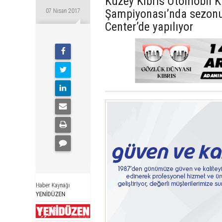
Kuzey Kıbrıs Otomobil K
Şampiyonası’nda sezonu
07 Nisan 2017
Center’de yapılıyor
Haber Kaynağı
YENİDÜZEN