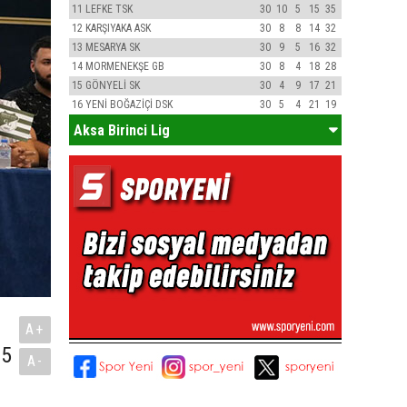
11
LEFKE TSK
30
10
5
15
35
12
KARŞIYAKA ASK
30
8
8
14
32
13
MESARYA SK
30
9
5
16
32
14
MORMENEKŞE GB
30
8
4
18
28
15
GÖNYELİ SK
30
4
9
17
21
16
YENİ BOĞAZİÇİ DSK
30
5
4
21
19
Aksa Birinci Lig
A+
75
A-