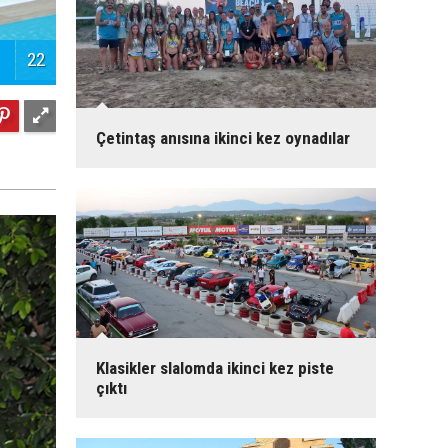
22
Çetintaş anısına ikinci kez oynadılar
Klasikler slalomda ikinci kez piste
çıktı